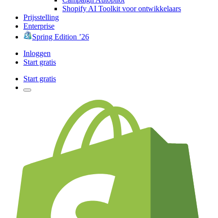
Shopify AI Toolkit voor ontwikkelaars
Prijsstelling
Enterprise
Spring Edition ’26
Inloggen
Start gratis
Start gratis