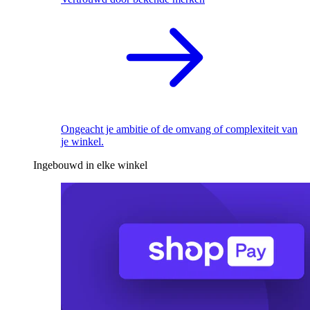
Ongeacht je ambitie of de omvang of complexiteit van
je winkel.
Ingebouwd in elke winkel