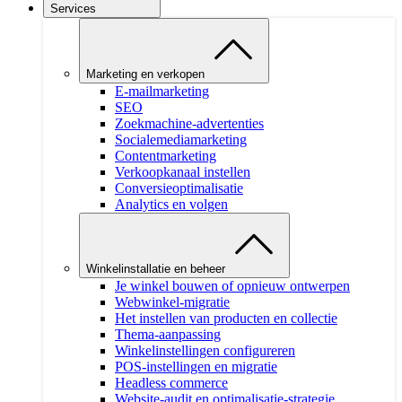
Services
Marketing en verkopen
E-mailmarketing
SEO
Zoekmachine-advertenties
Socialemediamarketing
Contentmarketing
Verkoopkanaal instellen
Conversieoptimalisatie
Analytics en volgen
Winkelinstallatie en beheer
Je winkel bouwen of opnieuw ontwerpen
Webwinkel-migratie
Het instellen van producten en collectie
Thema-aanpassing
Winkelinstellingen configureren
POS-instellingen en migratie
Headless commerce
Website-audit en optimalisatie-strategie