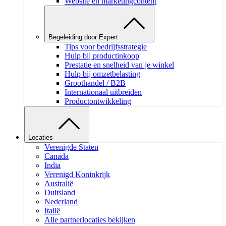
Website en marketingcontent
Begeleiding door Expert
Tips voor bedrijfsstrategie
Hulp bij productinkoop
Prestatie en snelheid van je winkel
Hulp bij omzetbelasting
Groothandel / B2B
Internationaal uitbreiden
Productontwikkeling
Locaties
Verenigde Staten
Canada
India
Verenigd Koninkrijk
Australië
Duitsland
Nederland
Italië
Alle partnerlocaties bekijken