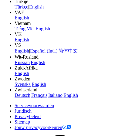
Turkije
Türkçe
|
English
VAE
English
Vietnam
Tiếng Việt
|
English
VK
English
VS
English
|
Español (Intl.)
|
简体中文
Wit-Rusland
Russian
|
English
Zuid-Afrika
English
Zweden
Svenska
|
English
Zwitserland
Deutsch
|
Français
|
Italiano
|
English
Servicevoorwaarden
Juridisch
Privacybeleid
Sitemap
Jouw privacyvoorkeuren