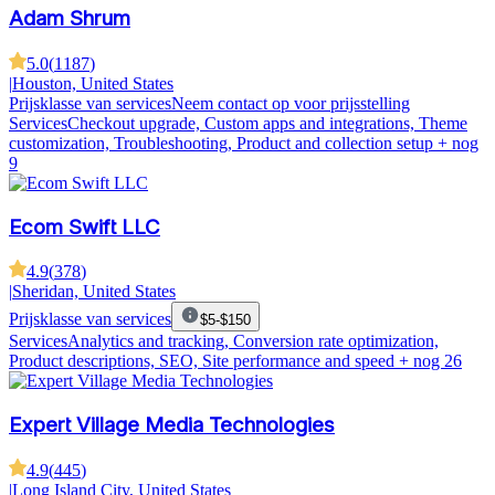
Adam Shrum
5.0
(
1187
)
|
Houston, United States
Prijsklasse van services
Neem contact op voor prijsstelling
Services
Checkout upgrade, Custom apps and integrations, Theme
customization, Troubleshooting, Product and collection setup
+ nog
9
Ecom Swift LLC
4.9
(
378
)
|
Sheridan, United States
Prijsklasse van services
$5-$150
Services
Analytics and tracking, Conversion rate optimization,
Product descriptions, SEO, Site performance and speed
+ nog 26
Expert Village Media Technologies
4.9
(
445
)
|
Long Island City, United States