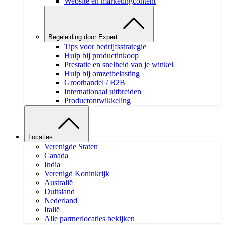
Website en marketingcontent
Begeleiding door Expert
Tips voor bedrijfsstrategie
Hulp bij productinkoop
Prestatie en snelheid van je winkel
Hulp bij omzetbelasting
Groothandel / B2B
Internationaal uitbreiden
Productontwikkeling
Locaties
Verenigde Staten
Canada
India
Verenigd Koninkrijk
Australië
Duitsland
Nederland
Italië
Alle partnerlocaties bekijken