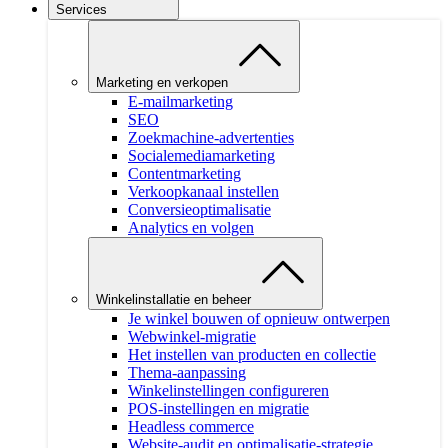
Services
Marketing en verkopen
E-mailmarketing
SEO
Zoekmachine-advertenties
Socialemediamarketing
Contentmarketing
Verkoopkanaal instellen
Conversieoptimalisatie
Analytics en volgen
Winkelinstallatie en beheer
Je winkel bouwen of opnieuw ontwerpen
Webwinkel-migratie
Het instellen van producten en collectie
Thema-aanpassing
Winkelinstellingen configureren
POS-instellingen en migratie
Headless commerce
Website-audit en optimalisatie-strategie