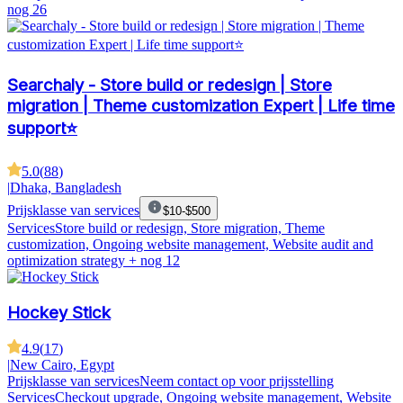
nog 26
Searchaly - Store build or redesign | Store
migration | Theme customization Expert | Life time
support⭐
5.0
(
88
)
|
Dhaka, Bangladesh
Prijsklasse van services
$10-$500
Services
Store build or redesign, Store migration, Theme
customization, Ongoing website management, Website audit and
optimization strategy
+ nog 12
Hockey Stick
4.9
(
17
)
|
New Cairo, Egypt
Prijsklasse van services
Neem contact op voor prijsstelling
Services
Checkout upgrade, Ongoing website management, Website