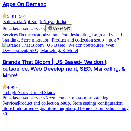
Apps On Demand
5.0
(
1156
)
|
Sahibzada Ajit Singh Nagar, India
Prijsklasse van services
Vanaf $45
Services
Theme customization, Troubleshooting, Logo and visual
branding, Store migration, Product and collection setup
+ nog 7
Brands That Bloom | US Based- We don't
outsource. Web Development, SEO, Marketing, &
More!
4.9
(
61
)
|
Lehigh Acres, United States
Prijsklasse van services
Neem contact op voor prijsstelling
Services
Product and collection setup, Store settings configuration,
Store build or redesign, Store migration, Theme customization
+ nog
30