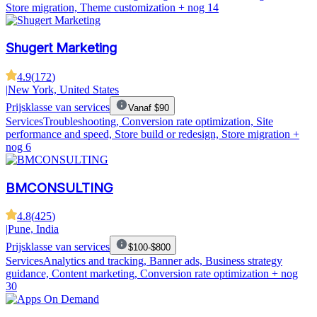
Store migration, Theme customization
+ nog 14
Shugert Marketing
4.9
(
172
)
|
New York, United States
Prijsklasse van services
Vanaf $90
Services
Troubleshooting, Conversion rate optimization, Site
performance and speed, Store build or redesign, Store migration
+
nog 6
BMCONSULTING
4.8
(
425
)
|
Pune, India
Prijsklasse van services
$100-$800
Services
Analytics and tracking, Banner ads, Business strategy
guidance, Content marketing, Conversion rate optimization
+ nog
30