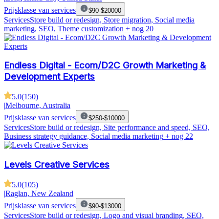
Prijsklasse van services
$90-$20000
Services
Store build or redesign, Store migration, Social media
marketing, SEO, Theme customization
+ nog 20
Endless Digital - Ecom/D2C Growth Marketing &
Development Experts
5.0
(
150
)
|
Melbourne, Australia
Prijsklasse van services
$250-$10000
Services
Store build or redesign, Site performance and speed, SEO,
Business strategy guidance, Social media marketing
+ nog 22
Levels Creative Services
5.0
(
105
)
|
Raglan, New Zealand
Prijsklasse van services
$90-$13000
Services
Store build or redesign, Logo and visual branding, SEO,