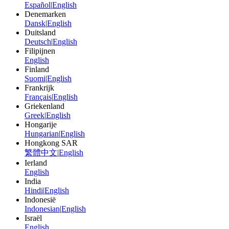
Español
|
English
Denemarken
Dansk
|
English
Duitsland
Deutsch
|
English
Filipijnen
English
Finland
Suomi
|
English
Frankrijk
Français
|
English
Griekenland
Greek
|
English
Hongarije
Hungarian
|
English
Hongkong SAR
繁體中文
|
English
Ierland
English
India
Hindi
|
English
Indonesië
Indonesian
|
English
Israël
English