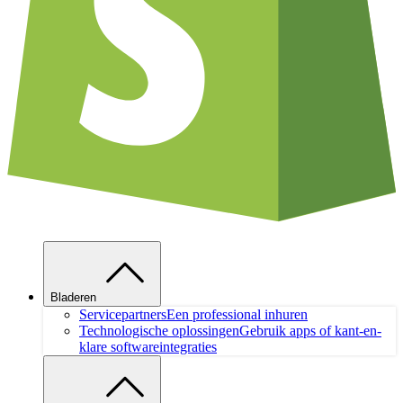
Bladeren
Servicepartners
Een professional inhuren
Technologische oplossingen
Gebruik apps of kant-en-
klare softwareintegraties