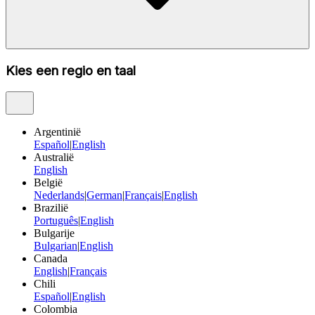
Kies een regio en taal
Argentinië
Español
|
English
Australië
English
België
Nederlands
|
German
|
Français
|
English
Brazilië
Português
|
English
Bulgarije
Bulgarian
|
English
Canada
English
|
Français
Chili
Español
|
English
Colombia