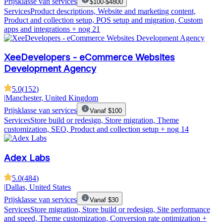
Prijsklasse van services
$100-$4800
Services
Product descriptions, Website and marketing content,
Product and collection setup, POS setup and migration, Custom
apps and integrations
+ nog 21
XeeDevelopers - eCommerce Websites
Development Agency
5.0
(
152
)
|
Manchester, United Kingdom
Prijsklasse van services
Vanaf $100
Services
Store build or redesign, Store migration, Theme
customization, SEO, Product and collection setup
+ nog 14
Adex Labs
5.0
(
484
)
|
Dallas, United States
Prijsklasse van services
Vanaf $30
Services
Store migration, Store build or redesign, Site performance
and speed, Theme customization, Conversion rate optimization
+