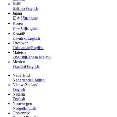
Italië
Italiano
|
English
Japan
日本語
|
English
Korea
한국어
|
English
Kroatië
Hrvatski
|
English
Litouwen
Lithuanian
|
English
Maleisië
English
|
Bahasa Melayu
Mexico
Español
|
English
Nederland
Nederlands
|
English
Nieuw-Zeeland
English
Nigeria
English
Noorwegen
Norge
|
English
Oostenrijk