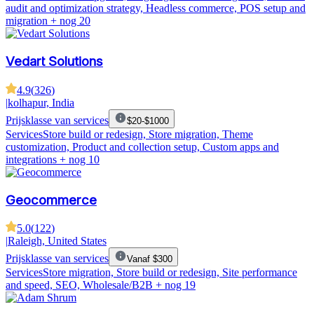
audit and optimization strategy, Headless commerce, POS setup and
migration
+ nog 20
Vedart Solutions
4.9
(
326
)
|
kolhapur, India
Prijsklasse van services
$20-$1000
Services
Store build or redesign, Store migration, Theme
customization, Product and collection setup, Custom apps and
integrations
+ nog 10
Geocommerce
5.0
(
122
)
|
Raleigh, United States
Prijsklasse van services
Vanaf $300
Services
Store migration, Store build or redesign, Site performance
and speed, SEO, Wholesale/B2B
+ nog 19