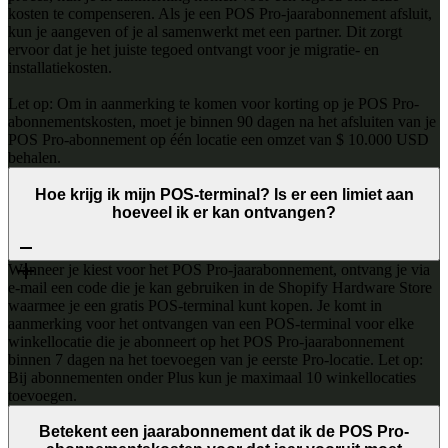
kosten te compenseren. Als je een POS Pro-jaarabonnement afsluit,
kun je aangeven of je al samenwerkt met een partner. Dit zorgt
ervoor dat je het juiste tegoed ontvangt voor je migratie- en
installatiekosten.
Let op: Om in aanmerking te komen voor korting op je POS Pro-
abonnementskosten, moet je binnen 90 dagen na het afsluiten van je
POS Pro-abonnement op één locatie een omzet van $ 10.000 USD
behalen.
Hoe krijg ik mijn POS-terminal? Is er een limiet aan
hoeveel ik er kan ontvangen?
Wanneer je kiest voor het POS Pro-jaarabonnement, ontvang je via
e-mail een code die je kan gebruiken in de Shopify Hardware Store
waarmee je een gratis POS-terminal kunt kopen. Je komt in
aanmerking voor het ontvangen van een POS-terminal voor elke
winkellocatie die je abonneert op het POS Pro-jaarabonnement
binnen 7 dagen na het toevoegen van je eerste Pro-locatie. Let op:
Bij abonnementen onder Plus kun je maximaal 10 winkellocaties
toevoegen.
Betekent een jaarabonnement dat ik de POS Pro-