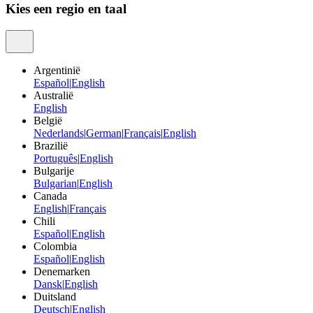
Kies een regio en taal
Argentinië
Español
|
English
Australië
English
België
Nederlands
|
German
|
Français
|
English
Brazilië
Português
|
English
Bulgarije
Bulgarian
|
English
Canada
English
|
Français
Chili
Español
|
English
Colombia
Español
|
English
Denemarken
Dansk
|
English
Duitsland
Deutsch
|
English