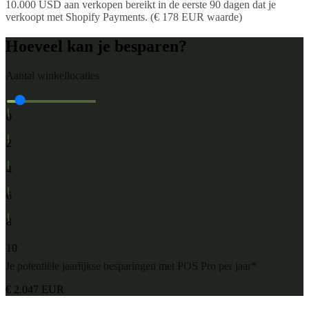
10.000 USD aan verkopen bereikt in de eerste 90 dagen dat je
verkoopt met Shopify Payments. (€ 178 EUR waarde)
Hoeveel kan je besparen?
Aantal winkellocaties
1
0
3
2
5
4
7
6
9
8
10
Je potentiële jaarlijkse besparingen met POS Pro per jaar*
€ 2.047 EUR