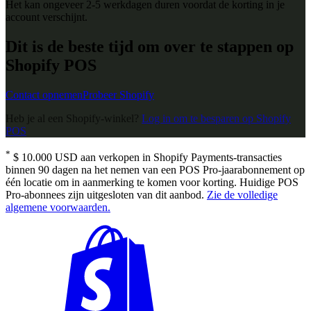
Het kan ongeveer 2-5 werkdagen duren voordat de korting in je
account verschijnt.
Dit is de beste tijd om over te stappen op
Shopify POS
Contact opnemen
Probeer Shopify
Heb je al een Shopify-winkel?
Log in om te besparen op Shopify
POS
*
$ 10.000 USD aan verkopen in Shopify Payments-transacties
binnen 90 dagen na het nemen van een POS Pro-jaarabonnement op
één locatie om in aanmerking te komen voor korting. Huidige POS
Pro-abonnees zijn uitgesloten van dit aanbod.
Zie de volledige
algemene voorwaarden.