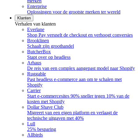
merken
Enterprise
Oplossingen voor de grootste merken ter wereld
Klanten
Verhalen van klanten
Everlane
Shop Pay versnelt de checkout en verhoogt conversies
Brooklinen
Schaalt zijn groothandel
ButcherBox
Stapt over op headless
Arhaus
De reis van een complex aangepast model naar Shopify
Ruggable
Past headless e-commerce aan om te schalen met
Shopify
Carrier
Start e-commercesites 90% sneller tegen 10% van de
kosten met Shopify
Dollar Shave Club
Migreert van een eigen platform en verlaagt de
technische uitgaven met 40%
Lull
25% besparing
Allbirds