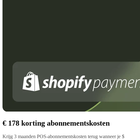
€ 178 korting abonnementskosten
Krijg 3 maanden POS-abonnementskosten terug wanneer je $