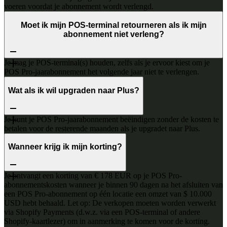
voeren voordat je abonnement wordt verlengd.
Moet ik mijn POS-terminal retourneren als ik mijn
abonnement niet verleng?
Je mag je POS-terminal(s) houden, zelfs als je ervoor kiest om je
POS Pro-jaarabonnement het volgende jaar niet te verlengen.
Wat als ik wil upgraden naar Plus?
Je kunt je POS Pro-jaarabonnement beëindigen zonder de kosten te
betalen voor de resterende maanden als je upgradet naar Plus.
Wanneer krijg ik mijn korting?
Je ontvangt een korting van € 178 EUR op je POS Pro-
abonnementskosten wanneer je binnen 90 dagen na het afsluiten van
een POS Pro-abonnement op één locatie een omzet van $ 10.000
USD hebt behaald. Let op: De verkopen moeten worden verwerkt
via Shopify Payments (d.w.z. via een POS-terminal of andere
Shopify-kaartlezer) om in aanmerking te komen voor de korting.