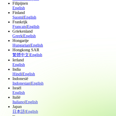
Filipijnen
English
Finland
Suomi
|
English
Frankrijk
Français
|
English
Griekenland
Greek
|
English
Hongarije
Hungarian
|
English
Hongkong SAR
繁體中文
|
English
Ierland
English
India
Hindi
|
English
Indonesië
Indonesian
|
English
Israël
English
Italië
Italiano
|
English
Japan
日本語
|
English