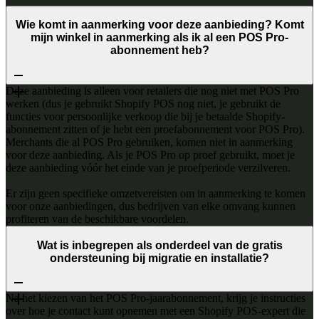
Wie komt in aanmerking voor deze aanbieding? Komt
mijn winkel in aanmerking als ik al een POS Pro-
abonnement heb?
Deze aanbieding is alleen voor retailers die nog niet met POS Pro
werken (dus je gebruikt Shopify POS nog niet, je gebruikt de
functies voor persoonlijke verkoop die bij je betaalde Shopify-
abonnement zitten of je hebt een proefabonnement voor POS Pro).
Merchants die al POS Pro gebruiken, komen niet in aanmerking
voor deze aanbieding. Als je POS Pro op proef gebruikt, moet je
deze aanbieding vóór het einde van je proefperiode verzilveren.
Er zijn geen specifieke omzetvereisten om in aanmerking te komen
voor onze aanbiedingen, dus bedrijven van elke omvang kunnen
profiteren van de beschikbare voordelen.
Wat is inbegrepen als onderdeel van de gratis
ondersteuning bij migratie en installatie?
Na het kiezen van het POS Pro-jaarabonnement, krijg je instructies
over hoe je contact kunt opnemen met een Shopify POS-expert die