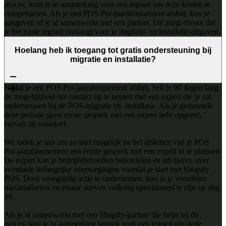
proces, kom je in aanmerking voor een tegoed om deze kosten te
compenseren. Als je een POS Pro-jaarabonnement afsluit, kun je
aangeven of je al samenwerkt met een partner. Dit zorgt ervoor dat
je het juiste tegoed ontvangt voor je migratie- en installatie-uitgaven.
Hoelang heb ik toegang tot gratis ondersteuning bij
migratie en installatie?
Nadat je een POS Pro-jaarabonnement afsluit, heb je 90 dagen lang
de mogelijkheid om contact op te nemen met een expert die je zal
ondersteunen bij de POS-migratie en -installatie. Als je gedurende
deze periode geen eerste gesprek met een expert hebt opgezet,
vervalt dit voordeel.
We raden je aan om zo snel mogelijk na het afsluiten van je POS
Pro-jaarabonnement een eerste gesprek met een expert in te plannen.
De expert kan je bedrijfsbehoeften beoordelen en adviseren over
eventuele belangrijke overwegingen voordat je start met Shopify
POS. Door vroegtijdig actie te ondernemen, kun je je voordelen
maximaliseren en ernaar streven volledig operationeel te zijn op dag
30.
Als je al samenwerkt met een Shopify-partner die helpt bij dit
proces, kun je in aanmerking komen voor een tegoed om deze