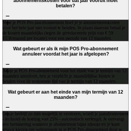
abonnementskosten voor dat jaar vooruit moet
betalen?
Voor je POS Pro-jaarabonnement hoef je je abonnementskosten
voor het hele jaar niet vooruit te betalen. In plaats daarvan betaal je
de kosten maandelijks (tegen de gereduceerde prijs van € 59
EUR/maand per locatie) voor een periode van 12 maanden.
Wat gebeurt er als ik mijn POS Pro-abonnement
annuleer voordat het jaar is afgelopen?
Als je je POS Pro-abonnement voor het einde van je termijn van 12
maanden annuleert, ben je verplicht je maandelijkse kosten te
betalen voor de resterende tijd van je termijn van 12 maanden.
Wat gebeurt er aan het einde van mijn termijn van 12
maanden?
Om je bedrijf zo min mogelijk te verstoren, wordt je jaarabonnement
- inclusief de korting van 25% - automatisch verlengd. Je ontvangt
een herinnering wanneer je abonnement bijna afloopt en je kunt
ervoor kiezen om wijzigingen in je POS Pro-abonnement door te