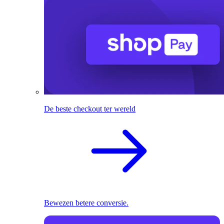
De beste checkout ter wereld
Bewezen betere conversie.