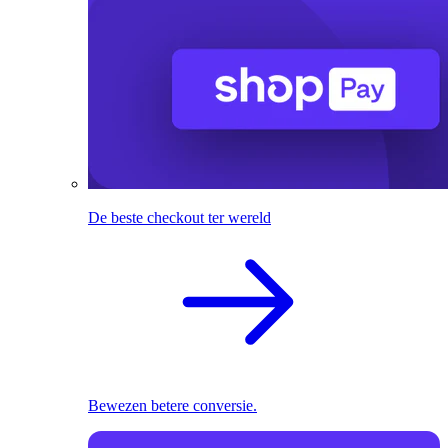
De beste checkout ter wereld
Bewezen betere conversie.