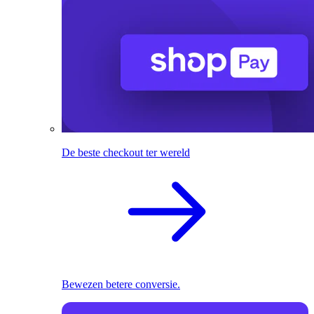
De beste checkout ter wereld
Bewezen betere conversie.