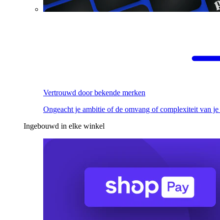
Vertrouwd door bekende merken
Ongeacht je ambitie of de omvang of complexiteit van je
Ingebouwd in elke winkel