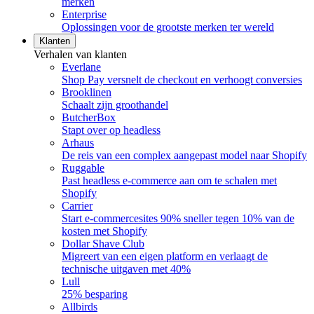
merken
Enterprise
Oplossingen voor de grootste merken ter wereld
Klanten
Verhalen van klanten
Everlane
Shop Pay versnelt de checkout en verhoogt conversies
Brooklinen
Schaalt zijn groothandel
ButcherBox
Stapt over op headless
Arhaus
De reis van een complex aangepast model naar Shopify
Ruggable
Past headless e-commerce aan om te schalen met
Shopify
Carrier
Start e-commercesites 90% sneller tegen 10% van de
kosten met Shopify
Dollar Shave Club
Migreert van een eigen platform en verlaagt de
technische uitgaven met 40%
Lull
25% besparing
Allbirds