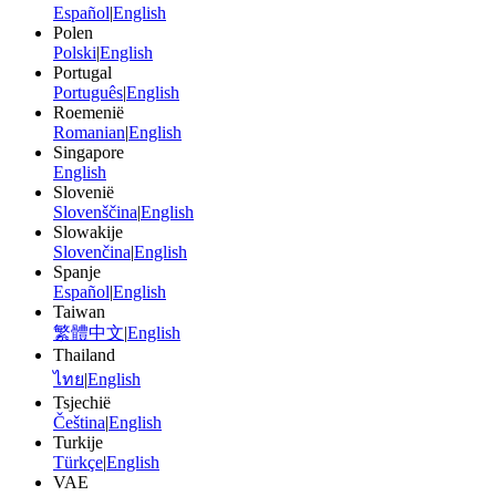
Español
|
English
Polen
Polski
|
English
Portugal
Português
|
English
Roemenië
Romanian
|
English
Singapore
English
Slovenië
Slovenščina
|
English
Slowakije
Slovenčina
|
English
Spanje
Español
|
English
Taiwan
繁體中文
|
English
Thailand
ไทย
|
English
Tsjechië
Čeština
|
English
Turkije
Türkçe
|
English
VAE