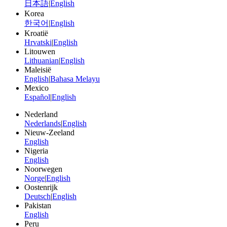
日本語
|
English
Korea
한국어
|
English
Kroatië
Hrvatski
|
English
Litouwen
Lithuanian
|
English
Maleisië
English
|
Bahasa Melayu
Mexico
Español
|
English
Nederland
Nederlands
|
English
Nieuw-Zeeland
English
Nigeria
English
Noorwegen
Norge
|
English
Oostenrijk
Deutsch
|
English
Pakistan
English
Peru