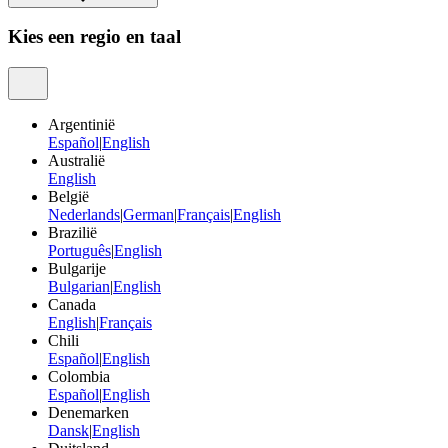
Kies een regio en taal
Argentinië
Español
|
English
Australië
English
België
Nederlands
|
German
|
Français
|
English
Brazilië
Português
|
English
Bulgarije
Bulgarian
|
English
Canada
English
|
Français
Chili
Español
|
English
Colombia
Español
|
English
Denemarken
Dansk
|
English