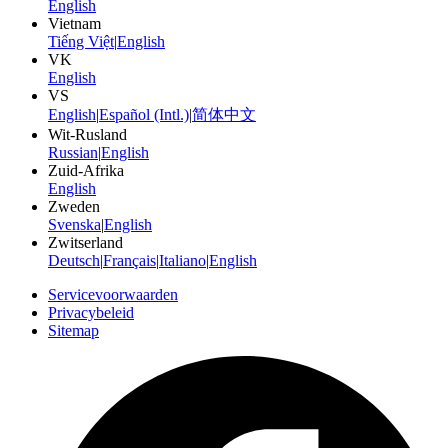
English
Vietnam
Tiếng Việt
|
English
VK
English
VS
English
|
Español (Intl.)
|
简体中文
Wit-Rusland
Russian
|
English
Zuid-Afrika
English
Zweden
Svenska
|
English
Zwitserland
Deutsch
|
Français
|
Italiano
|
English
Servicevoorwaarden
Privacybeleid
Sitemap