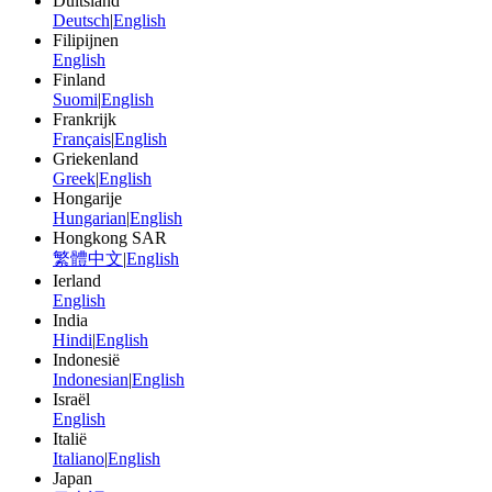
Duitsland
Deutsch
|
English
Filipijnen
English
Finland
Suomi
|
English
Frankrijk
Français
|
English
Griekenland
Greek
|
English
Hongarije
Hungarian
|
English
Hongkong SAR
繁體中文
|
English
Ierland
English
India
Hindi
|
English
Indonesië
Indonesian
|
English
Israël
English
Italië
Italiano
|
English
Japan