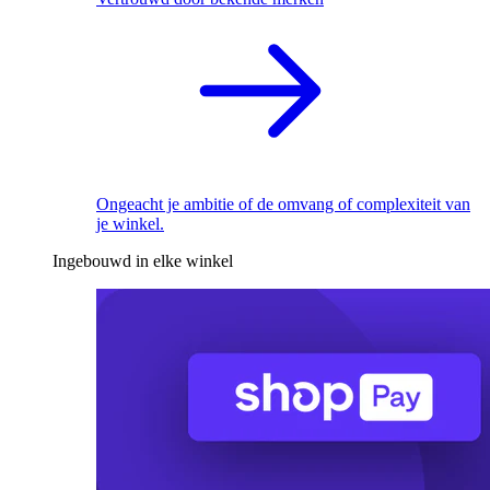
Ongeacht je ambitie of de omvang of complexiteit van
je winkel.
Ingebouwd in elke winkel