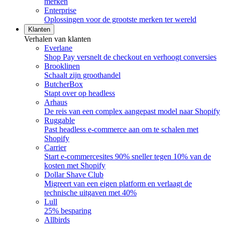
merken
Enterprise
Oplossingen voor de grootste merken ter wereld
Klanten
Verhalen van klanten
Everlane
Shop Pay versnelt de checkout en verhoogt conversies
Brooklinen
Schaalt zijn groothandel
ButcherBox
Stapt over op headless
Arhaus
De reis van een complex aangepast model naar Shopify
Ruggable
Past headless e-commerce aan om te schalen met
Shopify
Carrier
Start e-commercesites 90% sneller tegen 10% van de
kosten met Shopify
Dollar Shave Club
Migreert van een eigen platform en verlaagt de
technische uitgaven met 40%
Lull
25% besparing
Allbirds