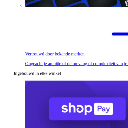
Vertrouwd door bekende merken
Ongeacht je ambitie of de omvang of complexiteit van je
Ingebouwd in elke winkel