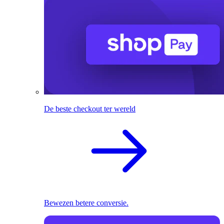
De beste checkout ter wereld
Bewezen betere conversie.