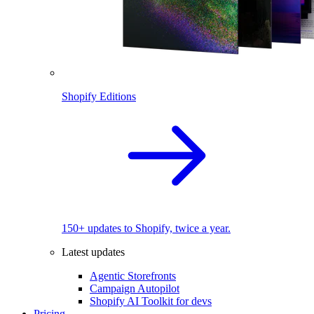
Shopify Editions
150+ updates to Shopify, twice a year.
Latest updates
Agentic Storefronts
Campaign Autopilot
Shopify AI Toolkit for devs
Pricing