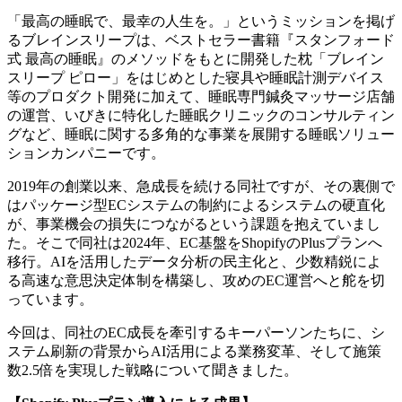
「最高の睡眠で、最幸の人生を。」というミッションを掲げ
るブレインスリープは、ベストセラー書籍『スタンフォード
式 最高の睡眠』のメソッドをもとに開発した枕「ブレイン
スリープ ピロー」をはじめとした寝具や睡眠計測デバイス
等のプロダクト開発に加えて、睡眠専門鍼灸マッサージ店舗
の運営、いびきに特化した睡眠クリニックのコンサルティン
グなど、睡眠に関する多角的な事業を展開する睡眠ソリュー
ションカンパニーです。
2019年の創業以来、急成長を続ける同社ですが、その裏側で
はパッケージ型ECシステムの制約によるシステムの硬直化
が、事業機会の損失につながるという課題を抱えていまし
た。そこで同社は2024年、EC基盤をShopifyのPlusプランへ
移行。AIを活用したデータ分析の民主化と、少数精鋭によ
る高速な意思決定体制を構築し、攻めのEC運営へと舵を切
っています。
今回は、同社のEC成長を牽引するキーパーソンたちに、シ
ステム刷新の背景からAI活用による業務変革、そして施策
数2.5倍を実現した戦略について聞きました。