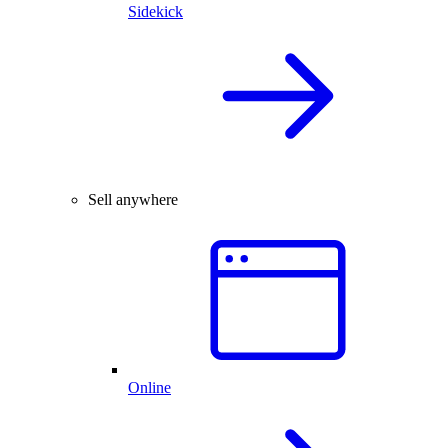
Sidekick
Sell anywhere
Online