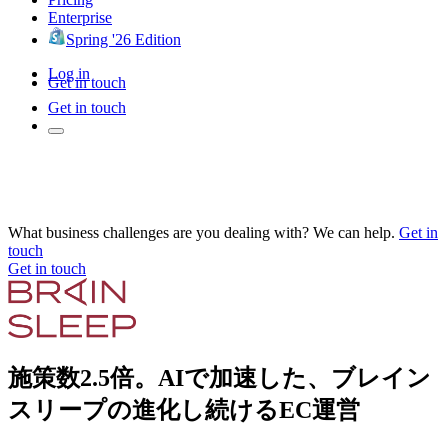
Enterprise
Spring '26 Edition
Log in
Get in touch
Get in touch
What business challenges are you dealing with? We can help.
Get in
touch
Get in touch
施策数2.5倍。AIで加速した、ブレイン
スリープの進化し続けるEC運営