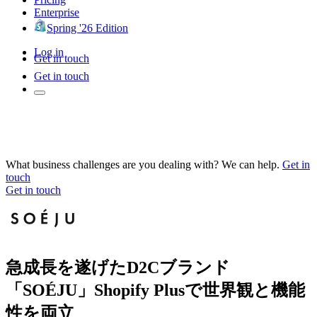
Enterprise
Spring '26 Edition
Log in
Get in touch
Get in touch
What business challenges are you dealing with? We can help.
Get in
touch
Get in touch
急成長を遂げたD2Cブランド
「SOÉJU」Shopify Plusで世界観と機能
性を両立