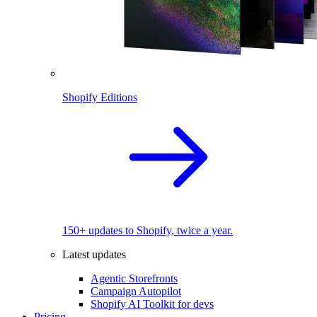
Shopify Editions
150+ updates to Shopify, twice a year.
Latest updates
Agentic Storefronts
Campaign Autopilot
Shopify AI Toolkit for devs
Pricing