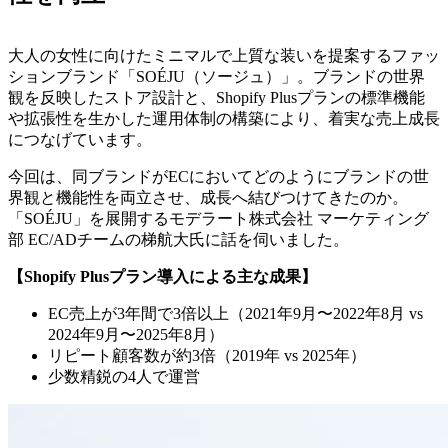
大人の女性に向けたミニマルで上質な装いを提案するファッ
ションブランド「SOÉJU（ソージュ）」。ブランドの世界
観を反映したストア設計と、Shopify Plusプランの標準機能
や拡張性を生かした運用体制の構築により、着実な売上成長
につなげています。
今回は、同ブランドがECにおいてどのようにブランドの世
界観と機能性を両立させ、成長へ結びつけてきたのか。
「SOÉJU」を展開するモデラート株式会社 マーケティング
部 EC/ADチームの梯航大氏に話を伺いました。
【Shopify Plusプラン導入による主な成果】
EC売上が3年間で3倍以上（2021年9月〜2022年8月 vs
2024年9月〜2025年8月）
リピート顧客数が約3倍（2019年 vs 2025年）
少数精鋭の4人で運営