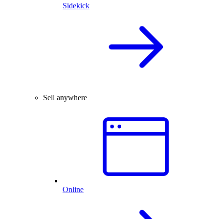
Sidekick
Sell anywhere
Online