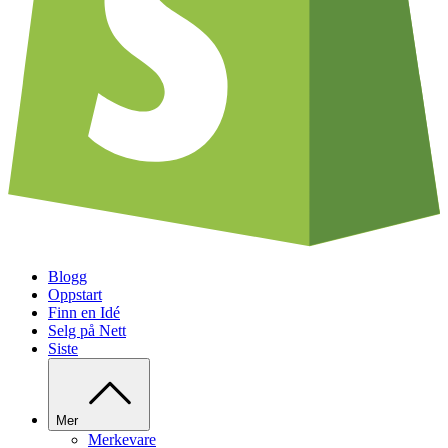
Blogg
Oppstart
Finn en Idé
Selg på Nett
Siste
Mer
Merkevare