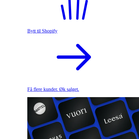
Bytt til Shopify
Få flere kunder. Øk salget.