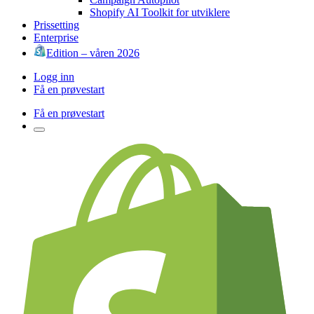
Shopify AI Toolkit for utviklere
Prissetting
Enterprise
Edition – våren 2026
Logg inn
Få en prøvestart
Få en prøvestart