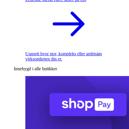
Uansett hvor stor, kompleks eller ambisiøs
virksomheten din er.
Innebygd i alle butikker