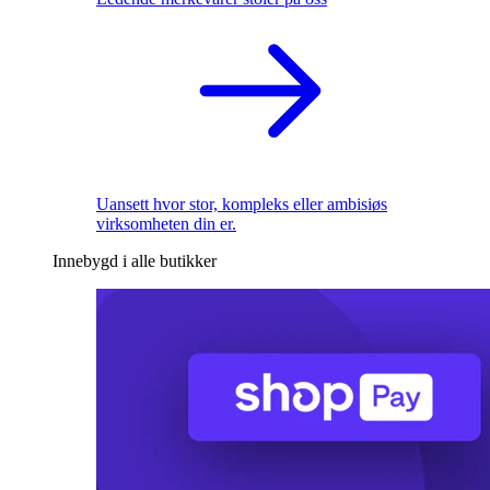
Uansett hvor stor, kompleks eller ambisiøs
virksomheten din er.
Innebygd i alle butikker