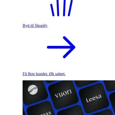
Bytt til Shopify
Få flere kunder. Øk salget.