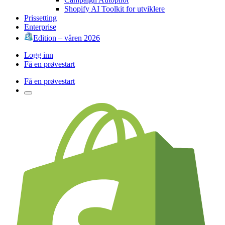
Shopify AI Toolkit for utviklere
Prissetting
Enterprise
Edition – våren 2026
Logg inn
Få en prøvestart
Få en prøvestart