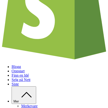
Blogg
Oppstart
Finn en Idé
Selg på Nett
Siste
Mer
Merkevare