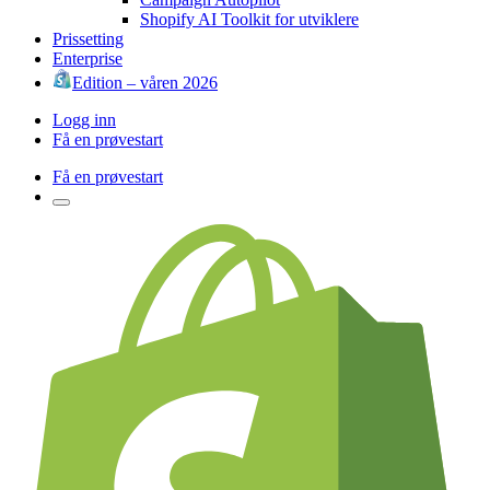
Shopify AI Toolkit for utviklere
Prissetting
Enterprise
Edition – våren 2026
Logg inn
Få en prøvestart
Få en prøvestart