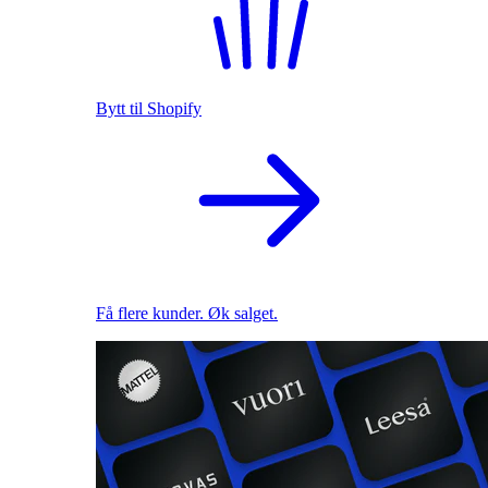
Bytt til Shopify
Få flere kunder. Øk salget.