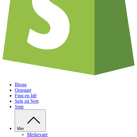
Blogg
Oppstart
Finn en Idé
Selg på Nett
Siste
Mer
Merkevare