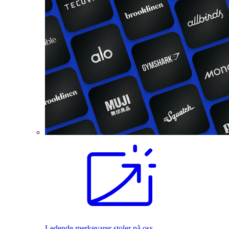
Ledende merkevarer stoler på oss