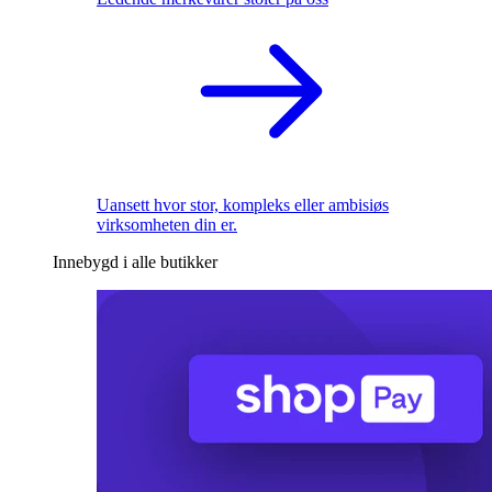
Uansett hvor stor, kompleks eller ambisiøs
virksomheten din er.
Innebygd i alle butikker