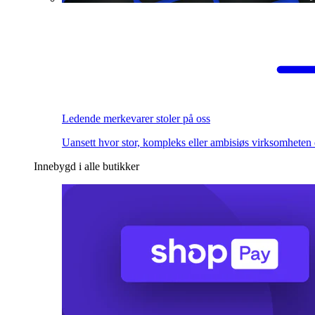
Ledende merkevarer stoler på oss
Uansett hvor stor, kompleks eller ambisiøs virksomheten 
Innebygd i alle butikker