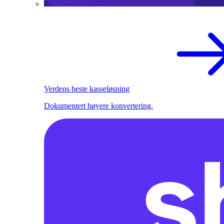
Verdens beste kasseløsning
Dokumentert høyere konvertering.