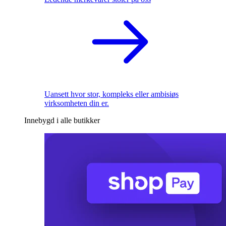
Uansett hvor stor, kompleks eller ambisiøs
virksomheten din er.
Innebygd i alle butikker