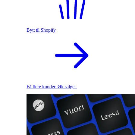
Bytt til Shopify
Få flere kunder. Øk salget.