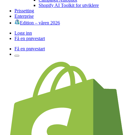
Shopify AI Toolkit for utviklere
Prissetting
Enterprise
Edition – våren 2026
Logg inn
Få en prøvestart
Få en prøvestart