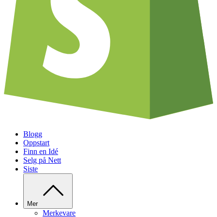
Blogg
Oppstart
Finn en Idé
Selg på Nett
Siste
Mer
Merkevare