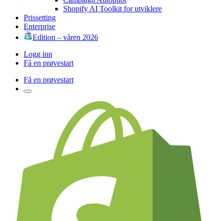
Shopify AI Toolkit for utviklere
Prissetting
Enterprise
Edition – våren 2026
Logg inn
Få en prøvestart
Få en prøvestart