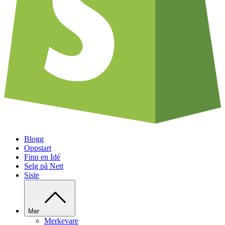
Blogg
Oppstart
Finn en Idé
Selg på Nett
Siste
Mer
Merkevare