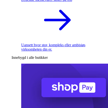
Uansett hvor stor, kompleks eller ambisiøs
virksomheten din er.
Innebygd i alle butikker