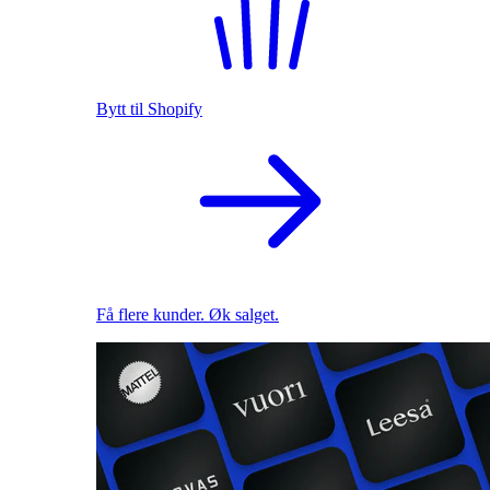
Bytt til Shopify
Få flere kunder. Øk salget.