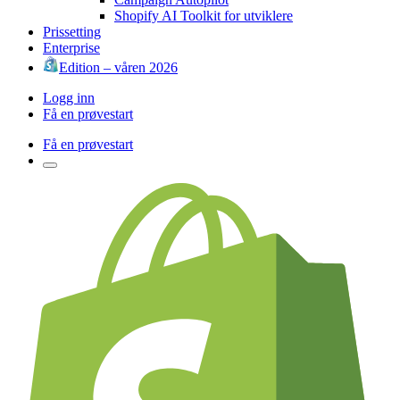
Shopify AI Toolkit for utviklere
Prissetting
Enterprise
Edition – våren 2026
Logg inn
Få en prøvestart
Få en prøvestart