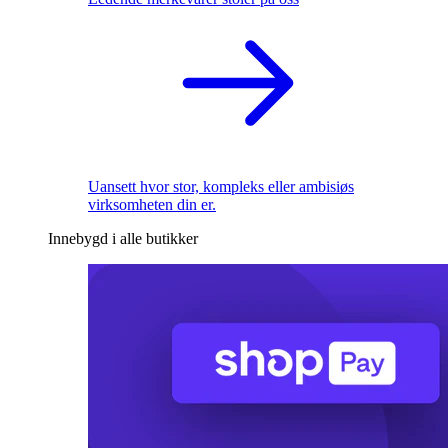
Uansett hvor stor, kompleks eller ambisiøs
virksomheten din er.
Innebygd i alle butikker