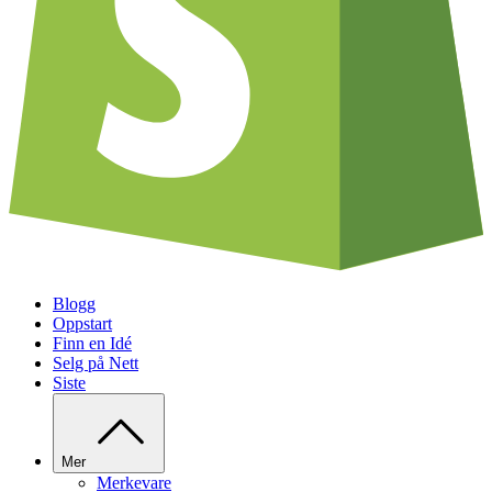
Blogg
Oppstart
Finn en Idé
Selg på Nett
Siste
Mer
Merkevare