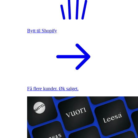
Bytt til Shopify
Få flere kunder. Øk salget.