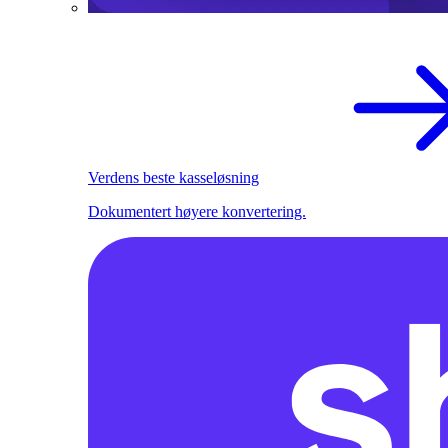
Verdens beste kasseløsning
Dokumentert høyere konvertering.