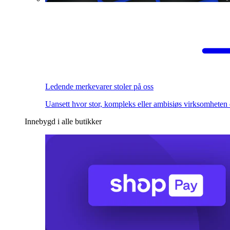
Ledende merkevarer stoler på oss
Uansett hvor stor, kompleks eller ambisiøs virksomheten 
Innebygd i alle butikker