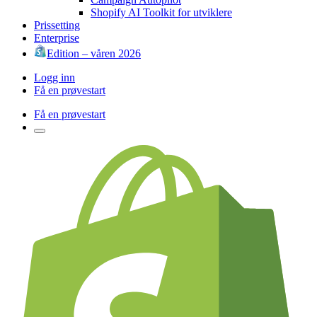
Shopify AI Toolkit for utviklere
Prissetting
Enterprise
Edition – våren 2026
Logg inn
Få en prøvestart
Få en prøvestart