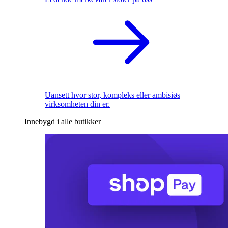
Uansett hvor stor, kompleks eller ambisiøs
virksomheten din er.
Innebygd i alle butikker