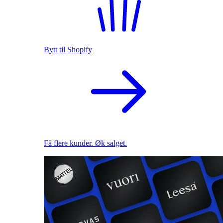
Bytt til Shopify
Få flere kunder. Øk salget.