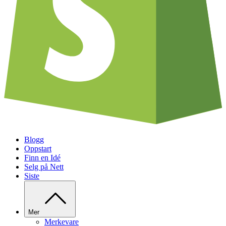
Blogg
Oppstart
Finn en Idé
Selg på Nett
Siste
Mer
Merkevare