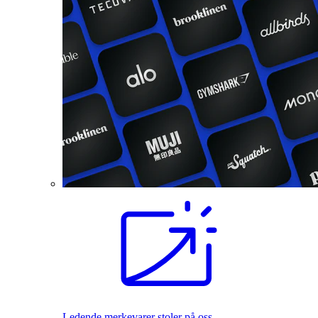
Ledende merkevarer stoler på oss