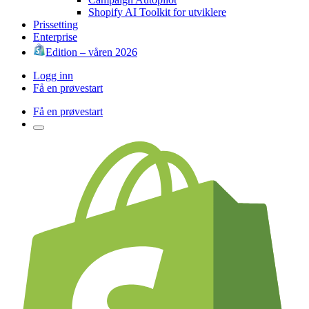
Shopify AI Toolkit for utviklere
Prissetting
Enterprise
Edition – våren 2026
Logg inn
Få en prøvestart
Få en prøvestart