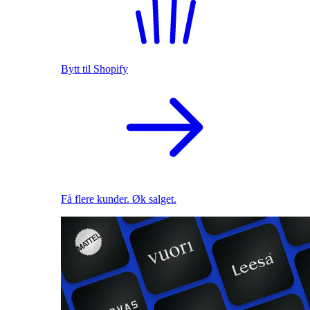
Bytt til Shopify
Få flere kunder. Øk salget.