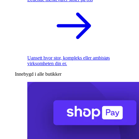
Uansett hvor stor, kompleks eller ambisiøs
virksomheten din er.
Innebygd i alle butikker