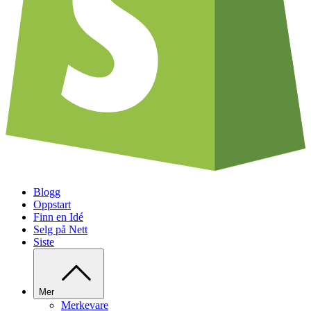
Blogg
Oppstart
Finn en Idé
Selg på Nett
Siste
Mer
Merkevare