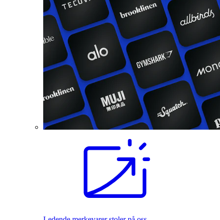
Ledende merkevarer stoler på oss