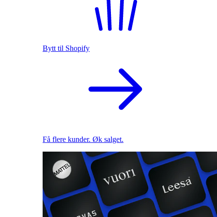
Bytt til Shopify
Få flere kunder. Øk salget.