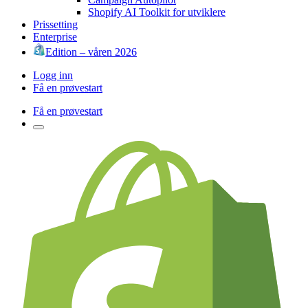
Shopify AI Toolkit for utviklere
Prissetting
Enterprise
Edition – våren 2026
Logg inn
Få en prøvestart
Få en prøvestart