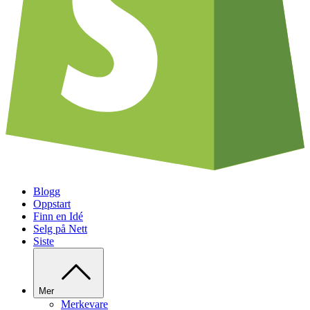
Blogg
Oppstart
Finn en Idé
Selg på Nett
Siste
Mer
Merkevare