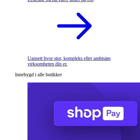
Uansett hvor stor, kompleks eller ambisiøs
virksomheten din er.
Innebygd i alle butikker