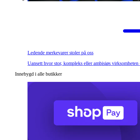
Ledende merkevarer stoler på oss
Uansett hvor stor, kompleks eller ambisiøs virksomheten 
Innebygd i alle butikker