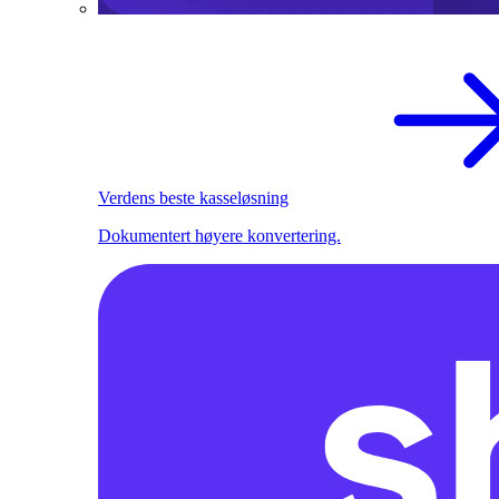
Verdens beste kasseløsning
Dokumentert høyere konvertering.