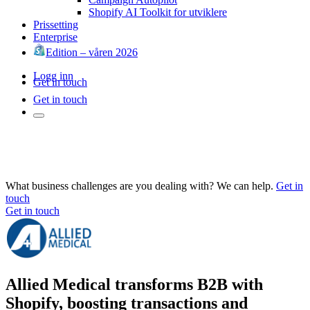
Shopify AI Toolkit for utviklere
Prissetting
Enterprise
Edition – våren 2026
Logg inn
Get in touch
Get in touch
What business challenges are you dealing with? We can help.
Get in
touch
Get in touch
Allied Medical transforms B2B with
Shopify, boosting transactions and