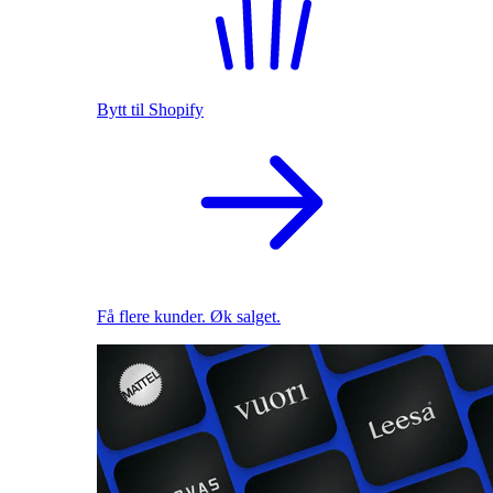
Bytt til Shopify
Få flere kunder. Øk salget.