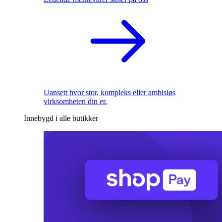
Uansett hvor stor, kompleks eller ambisiøs
virksomheten din er.
Innebygd i alle butikker