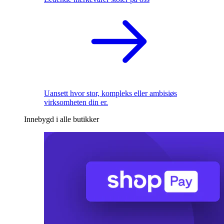
Uansett hvor stor, kompleks eller ambisiøs
virksomheten din er.
Innebygd i alle butikker