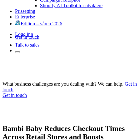
Shopify AI Toolkit for utviklere
Prissetting
Enterprise
Edition – våren 2026
Logg inn
Get in touch
Talk to sales
What business challenges are you dealing with? We can help.
Get in
touch
Get in touch
Bambi Baby Reduces Checkout Times
Across Retail Stores and Boosts