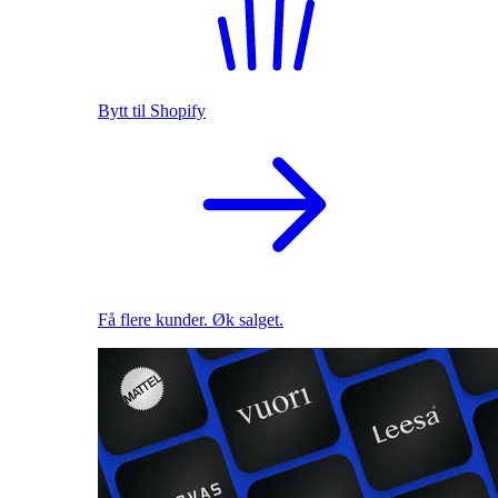
Bytt til Shopify
Få flere kunder. Øk salget.