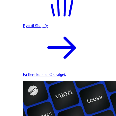
Bytt til Shopify
Få flere kunder. Øk salget.