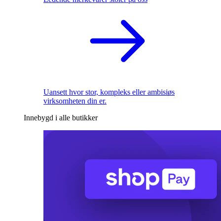
Uansett hvor stor, kompleks eller ambisiøs
virksomheten din er.
Innebygd i alle butikker