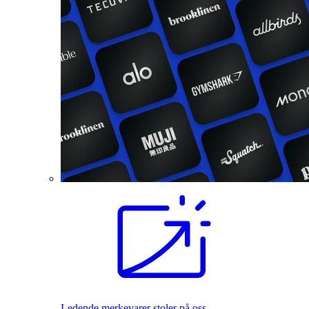
Ledende merkevarer stoler på oss