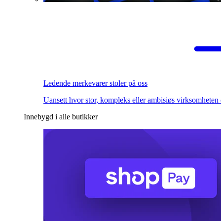
Ledende merkevarer stoler på oss
Uansett hvor stor, kompleks eller ambisiøs virksomheten 
Innebygd i alle butikker