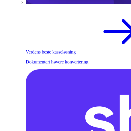
Verdens beste kasseløsning
Dokumentert høyere konvertering.