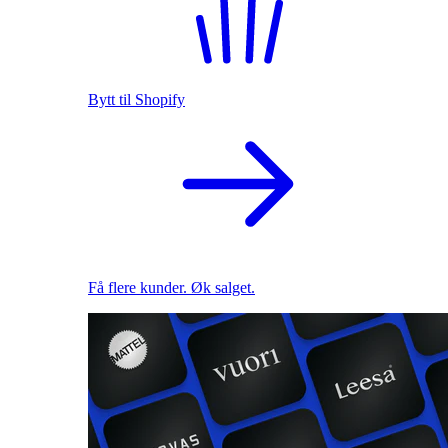
Bytt til Shopify
Få flere kunder. Øk salget.