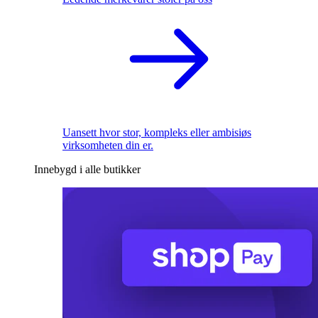
Uansett hvor stor, kompleks eller ambisiøs
virksomheten din er.
Innebygd i alle butikker