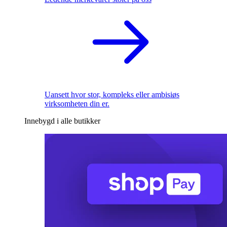
Uansett hvor stor, kompleks eller ambisiøs
virksomheten din er.
Innebygd i alle butikker