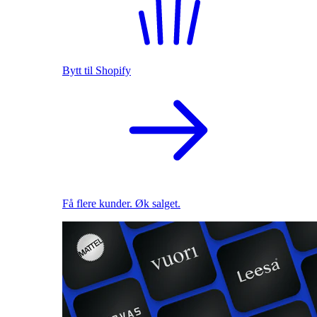
Bytt til Shopify
Få flere kunder. Øk salget.