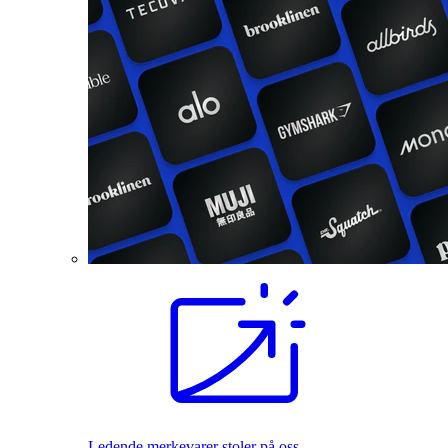
Ledende merkevarer stoler på oss