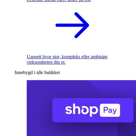
Uansett hvor stor, kompleks eller ambisiøs
virksomheten din er.
Innebygd i alle butikker