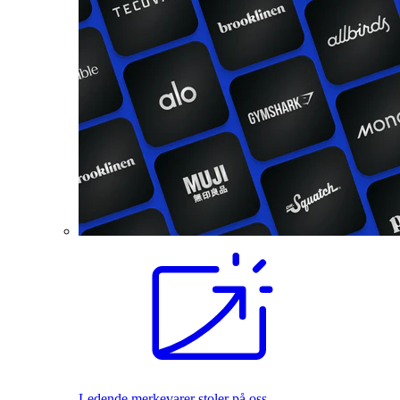
Ledende merkevarer stoler på oss