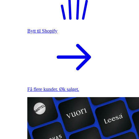
Bytt til Shopify
Få flere kunder. Øk salget.