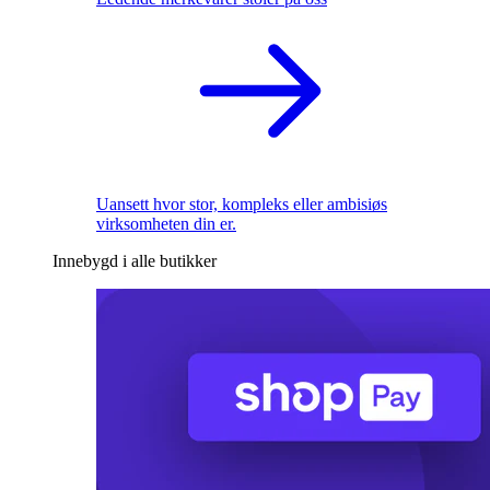
Uansett hvor stor, kompleks eller ambisiøs
virksomheten din er.
Innebygd i alle butikker