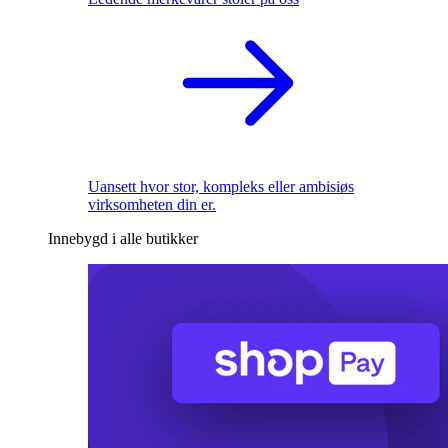
Uansett hvor stor, kompleks eller ambisiøs
virksomheten din er.
Innebygd i alle butikker