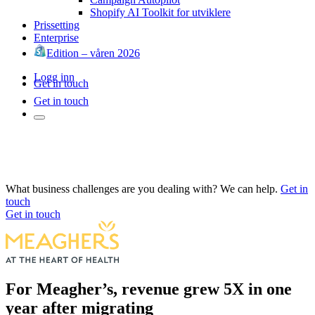
Shopify AI Toolkit for utviklere
Prissetting
Enterprise
Edition – våren 2026
Logg inn
Get in touch
Get in touch
What business challenges are you dealing with? We can help.
Get in
touch
Get in touch
For Meagher’s, revenue grew 5X in one
year after migrating