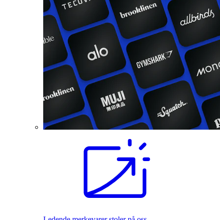
Ledende merkevarer stoler på oss