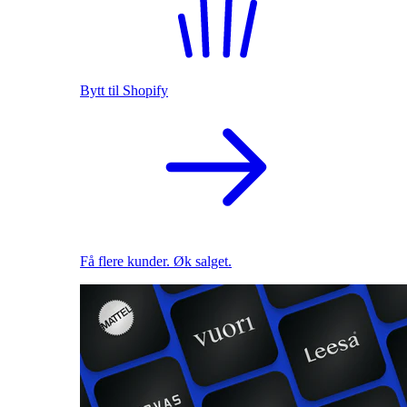
Bytt til Shopify
Få flere kunder. Øk salget.