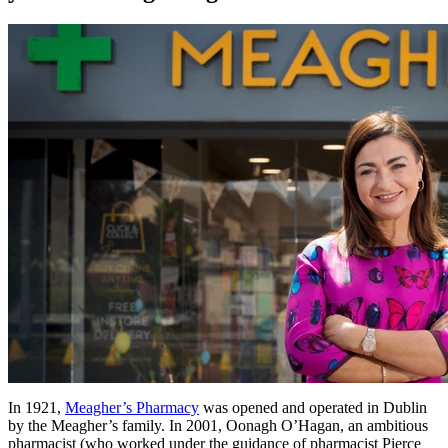
In 1921,
Meagher’s Pharmacy
was opened and operated in Dublin
by the Meagher’s family. In 2001, Oonagh O’Hagan, an ambitious
pharmacist (who worked under the guidance of pharmacist Pierce