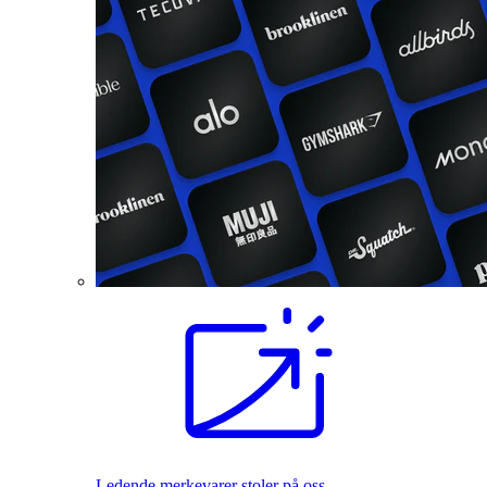
Ledende merkevarer stoler på oss