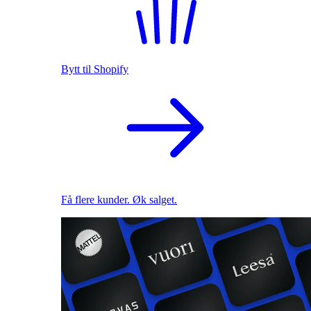
Bytt til Shopify
Få flere kunder. Øk salget.