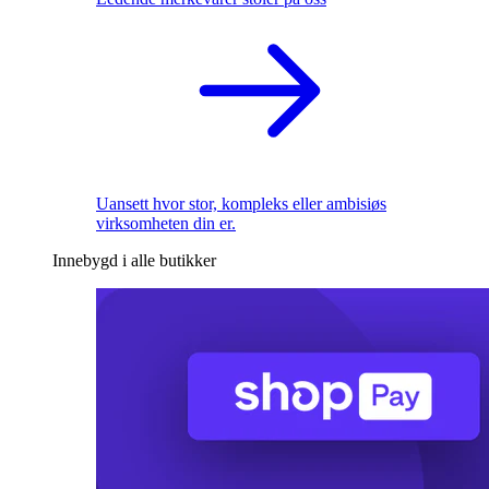
Uansett hvor stor, kompleks eller ambisiøs
virksomheten din er.
Innebygd i alle butikker