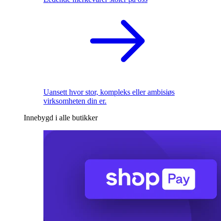
Uansett hvor stor, kompleks eller ambisiøs
virksomheten din er.
Innebygd i alle butikker