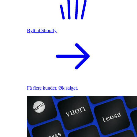
Bytt til Shopify
Få flere kunder. Øk salget.