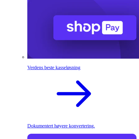
Verdens beste kasseløsning
Dokumentert høyere konvertering.