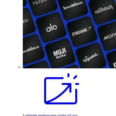
Ledende merkevarer stoler på oss