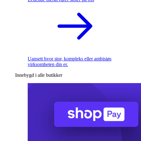
Uansett hvor stor, kompleks eller ambisiøs
virksomheten din er.
Innebygd i alle butikker