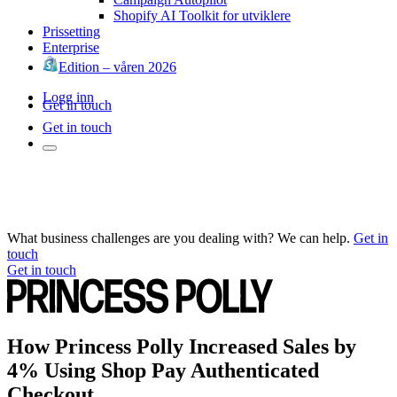
Shopify AI Toolkit for utviklere
Prissetting
Enterprise
Edition – våren 2026
Logg inn
Get in touch
Get in touch
What business challenges are you dealing with? We can help.
Get in
touch
Get in touch
How Princess Polly Increased Sales by
4% Using Shop Pay Authenticated
Checkout