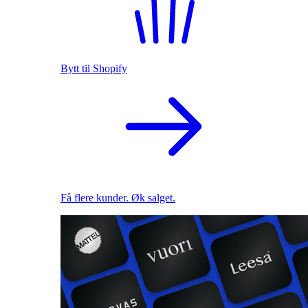
Bytt til Shopify
Få flere kunder. Øk salget.