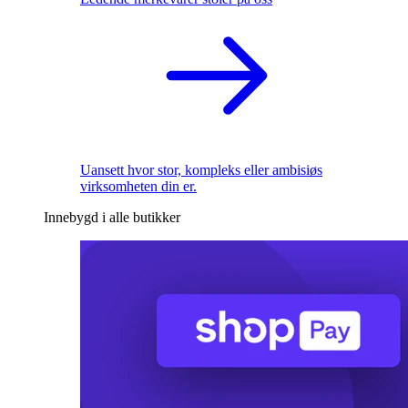
Uansett hvor stor, kompleks eller ambisiøs
virksomheten din er.
Innebygd i alle butikker