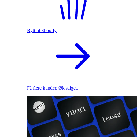
Bytt til Shopify
Få flere kunder. Øk salget.