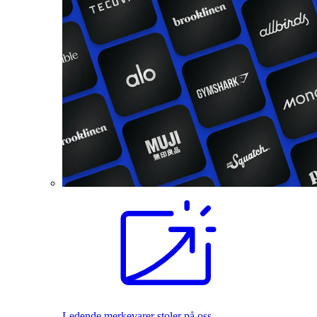
Ledende merkevarer stoler på oss