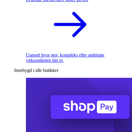
Uansett hvor stor, kompleks eller ambisiøs
virksomheten din er.
Innebygd i alle butikker