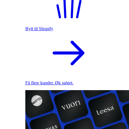
Bytt til Shopify
Få flere kunder. Øk salget.