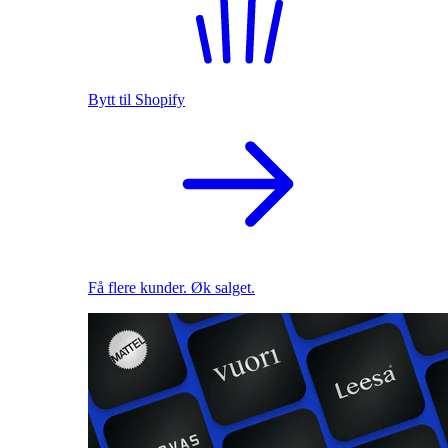
Bytt til Shopify
Få flere kunder. Øk salget.