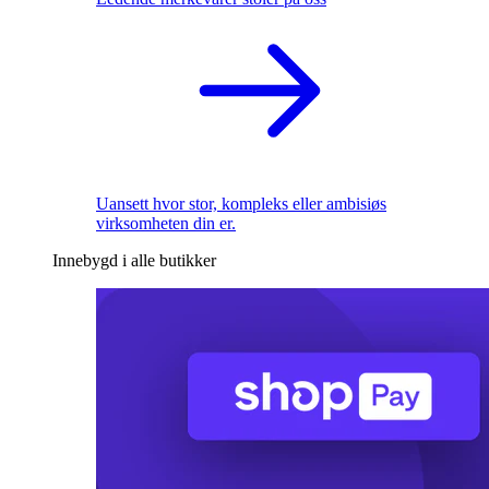
Uansett hvor stor, kompleks eller ambisiøs
virksomheten din er.
Innebygd i alle butikker