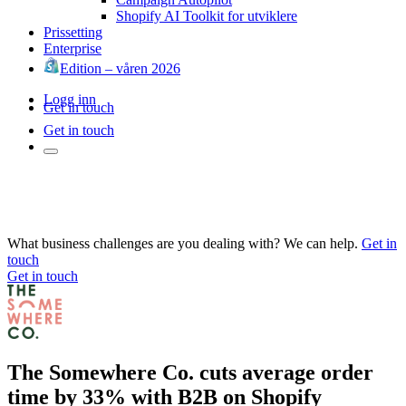
Shopify AI Toolkit for utviklere
Prissetting
Enterprise
Edition – våren 2026
Logg inn
Get in touch
Get in touch
What business challenges are you dealing with? We can help.
Get in
touch
Get in touch
The Somewhere Co. cuts average order
time by 33% with B2B on Shopify