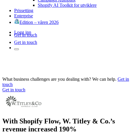
Shopify AI Toolkit for utviklere
Prissetting
Enterprise
Edition – våren 2026
Logg inn
Get in touch
Get in touch
What business challenges are you dealing with? We can help.
Get in
touch
Get in touch
With Shopify Flow, W. Titley & Co.’s
revenue increased 190%