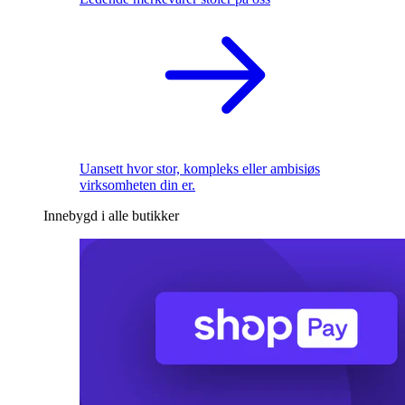
Uansett hvor stor, kompleks eller ambisiøs
virksomheten din er.
Innebygd i alle butikker