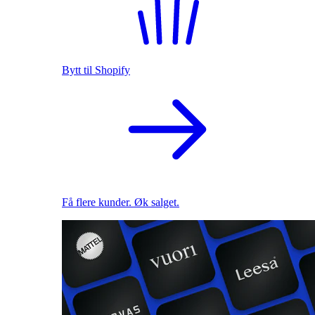
Bytt til Shopify
Få flere kunder. Øk salget.