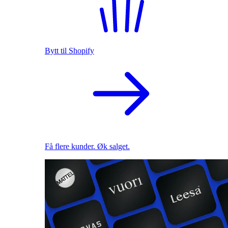
Bytt til Shopify
Få flere kunder. Øk salget.