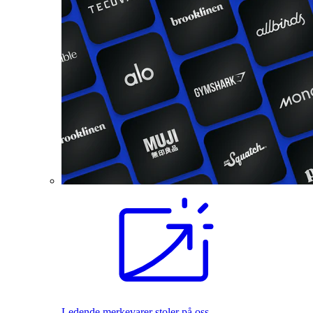
Ledende merkevarer stoler på oss