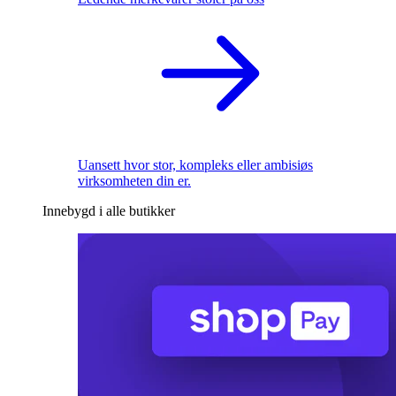
Uansett hvor stor, kompleks eller ambisiøs
virksomheten din er.
Innebygd i alle butikker