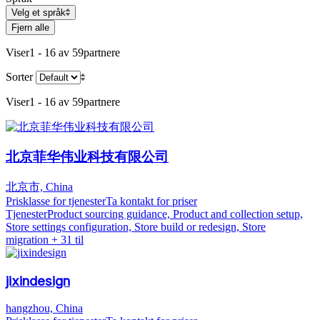
Velg et språk
Fjern alle
Viser
1 - 16 av 59
partnere
Sorter
Viser
1 - 16 av 59
partnere
北京菲华伟业科技有限公司
北京市, China
Prisklasse for tjenester
Ta kontakt for priser
Tjenester
Product sourcing guidance, Product and collection setup,
Store settings configuration, Store build or redesign, Store
migration
+ 31 til
jixindesign
hangzhou, China