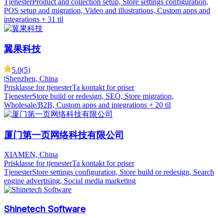
Tjenester
Product and collection setup, Store settings configuration,
POS setup and migration, Video and illustrations, Custom apps and
integrations
+ 31 til
翼果科技
5.0
(
5
)
|
Shenzhen, China
Prisklasse for tjenester
Ta kontakt for priser
Tjenester
Store build or redesign, SEO, Store migration,
Wholesale/B2B, Custom apps and integrations
+ 20 til
厦门第一页网络科技有限公司
XIAMEN, China
Prisklasse for tjenester
Ta kontakt for priser
Tjenester
Store settings configuration, Store build or redesign, Search
engine advertising, Social media marketing
Shinetech Software