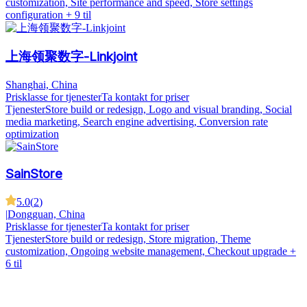
customization, Site performance and speed, Store settings
configuration
+ 9 til
上海领聚数字-Linkjoint
Shanghai, China
Prisklasse for tjenester
Ta kontakt for priser
Tjenester
Store build or redesign, Logo and visual branding, Social
media marketing, Search engine advertising, Conversion rate
optimization
SainStore
5.0
(
2
)
|
Dongguan, China
Prisklasse for tjenester
Ta kontakt for priser
Tjenester
Store build or redesign, Store migration, Theme
customization, Ongoing website management, Checkout upgrade
+
6 til