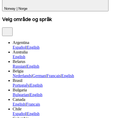
Norway
|
Norge
Velg område og språk
Argentina
Español
|
English
Australia
English
Belarus
Russian
|
English
Belgia
Nederlands
|
German
|
Français
|
English
Brasil
Português
|
English
Bulgaria
Bulgarian
|
English
Canada
English
|
Français
Chile
Español
|
English