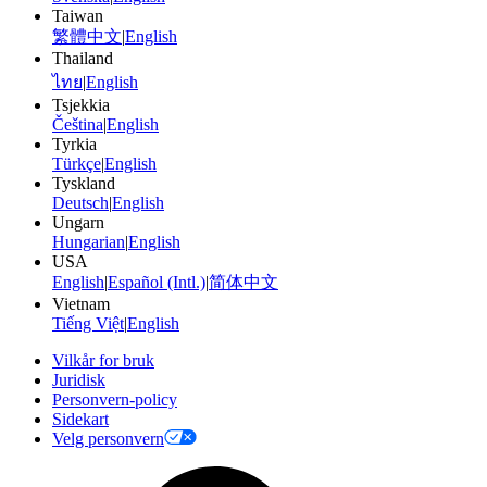
Taiwan
繁體中文
|
English
Thailand
ไทย
|
English
Tsjekkia
Čeština
|
English
Tyrkia
Türkçe
|
English
Tyskland
Deutsch
|
English
Ungarn
Hungarian
|
English
USA
English
|
Español (Intl.)
|
简体中文
Vietnam
Tiếng Việt
|
English
Vilkår for bruk
Juridisk
Personvern-policy
Sidekart
Velg personvern