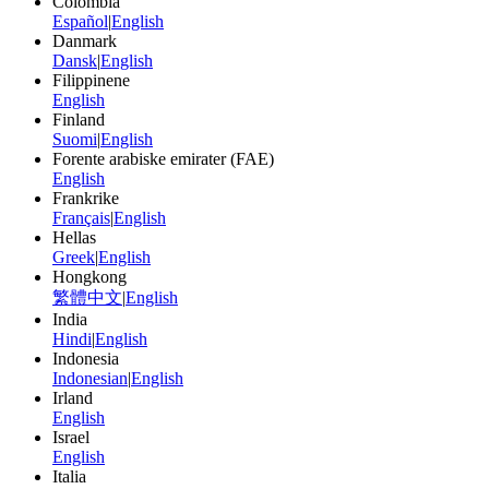
Colombia
Español
|
English
Danmark
Dansk
|
English
Filippinene
English
Finland
Suomi
|
English
Forente arabiske emirater (FAE)
English
Frankrike
Français
|
English
Hellas
Greek
|
English
Hongkong
繁體中文
|
English
India
Hindi
|
English
Indonesia
Indonesian
|
English
Irland
English
Israel
English
Italia