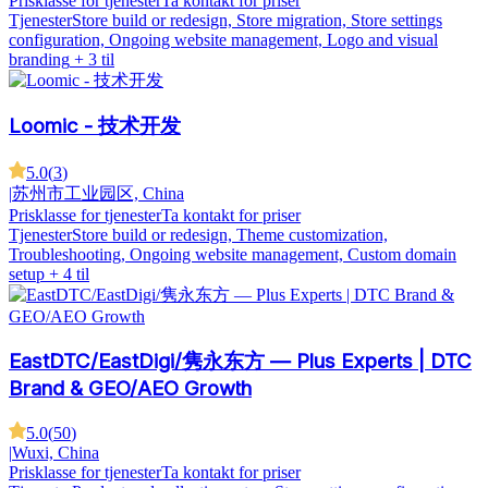
Prisklasse for tjenester
Ta kontakt for priser
Tjenester
Store build or redesign, Store migration, Store settings
configuration, Ongoing website management, Logo and visual
branding
+ 3 til
Loomic - 技术开发
5.0
(
3
)
|
苏州市工业园区, China
Prisklasse for tjenester
Ta kontakt for priser
Tjenester
Store build or redesign, Theme customization,
Troubleshooting, Ongoing website management, Custom domain
setup
+ 4 til
EastDTC/EastDigi/隽永东方 — Plus Experts | DTC
Brand & GEO/AEO Growth
5.0
(
50
)
|
Wuxi, China
Prisklasse for tjenester
Ta kontakt for priser