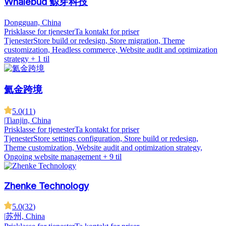
Whalebud 鲸芽科技
Dongguan, China
Prisklasse for tjenester
Ta kontakt for priser
Tjenester
Store build or redesign, Store migration, Theme
customization, Headless commerce, Website audit and optimization
strategy
+ 1 til
氦金跨境
5.0
(
11
)
|
Tianjin, China
Prisklasse for tjenester
Ta kontakt for priser
Tjenester
Store settings configuration, Store build or redesign,
Theme customization, Website audit and optimization strategy,
Ongoing website management
+ 9 til
Zhenke Technology
5.0
(
32
)
|
苏州, China