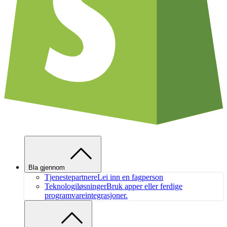
Bla gjennom
Tjenestepartnere
Lei inn en fagperson
Teknologiløsninger
Bruk apper eller ferdige
programvareintegrasjoner.