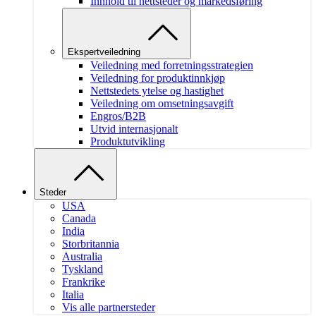
Innhold til nettsteder og markedsføring
Ekspertveiledning
Veiledning med forretningsstrategien
Veiledning for produktinnkjøp
Nettstedets ytelse og hastighet
Veiledning om omsetningsavgift
Engros/B2B
Utvid internasjonalt
Produktutvikling
Steder
USA
Canada
India
Storbritannia
Australia
Tyskland
Frankrike
Italia
Vis alle partnersteder