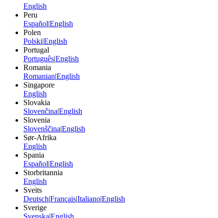
English
Peru
Español
|
English
Polen
Polski
|
English
Portugal
Português
|
English
Romania
Romanian
|
English
Singapore
English
Slovakia
Slovenčina
|
English
Slovenia
Slovenščina
|
English
Sør-Afrika
English
Spania
Español
|
English
Storbritannia
English
Sveits
Deutsch
|
Français
|
Italiano
|
English
Sverige
Svenska
|
English