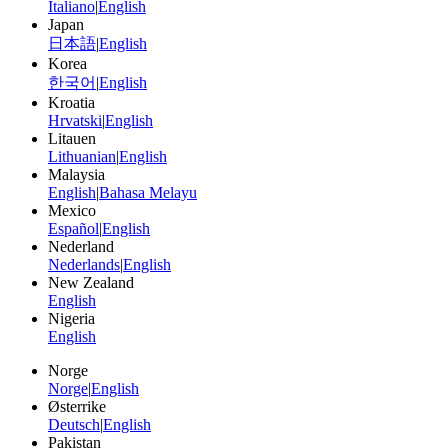
Italiano
|
English
Japan
日本語
|
English
Korea
한국어
|
English
Kroatia
Hrvatski
|
English
Litauen
Lithuanian
|
English
Malaysia
English
|
Bahasa Melayu
Mexico
Español
|
English
Nederland
Nederlands
|
English
New Zealand
English
Nigeria
English
Norge
Norge
|
English
Østerrike
Deutsch
|
English
Pakistan