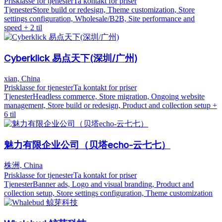
Prisklasse for tjenester
Ta kontakt for priser
Tjenester
Store build or redesign, Theme customization, Store
settings configuration, Wholesale/B2B, Site performance and
speed
+ 2 til
Cyberklick 易点天下(深圳/广州)
xian, China
Prisklasse for tjenester
Ta kontakt for priser
Tjenester
Headless commerce, Store migration, Ongoing website
management, Store build or redesign, Product and collection setup
+
6 til
魅力有限企业公司（贝塔echo-云七七）
株洲, China
Prisklasse for tjenester
Ta kontakt for priser
Tjenester
Banner ads, Logo and visual branding, Product and
collection setup, Store settings configuration, Theme customization