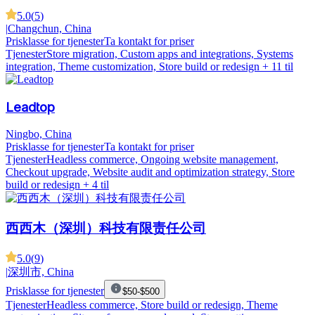
5.0
(
5
)
|
Changchun, China
Prisklasse for tjenester
Ta kontakt for priser
Tjenester
Store migration, Custom apps and integrations, Systems
integration, Theme customization, Store build or redesign
+ 11 til
Leadtop
Ningbo, China
Prisklasse for tjenester
Ta kontakt for priser
Tjenester
Headless commerce, Ongoing website management,
Checkout upgrade, Website audit and optimization strategy, Store
build or redesign
+ 4 til
西西木（深圳）科技有限责任公司
5.0
(
9
)
|
深圳市, China
Prisklasse for tjenester
$50-$500
Tjenester
Headless commerce, Store build or redesign, Theme