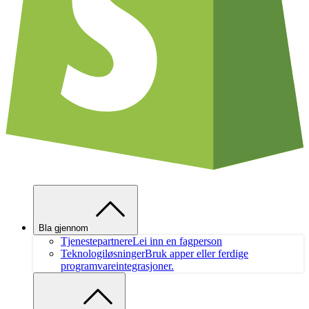
Bla gjennom
Tjenestepartnere
Lei inn en fagperson
Teknologiløsninger
Bruk apper eller ferdige
programvareintegrasjoner.