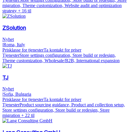
Tjenester
Store settings configuration, Store build or redesign, Store
migration, Theme customization, Website audit and optimization
strategy
+ 16 til
ZSolution
Nyhet
|
Roma, Italy
Prisklasse for tjenester
Ta kontakt for priser
Tjenester
Store settings configuration, Store build or redesign,
Theme customization, Wholesale/B2B, International expansion
TJ
Nyhet
|
Sofia, Bulgaria
Prisklasse for tjenester
Ta kontakt for priser
Tjenester
Product sourcing guidance, Product and collection setup,
Store settings configuration, Store build or redesign, Store
migration
+ 22 til