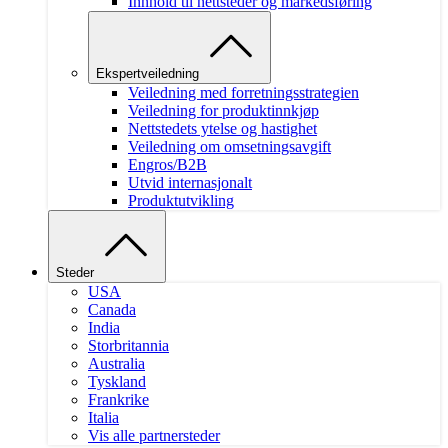
Innhold til nettsteder og markedsføring
Ekspertveiledning
Veiledning med forretningsstrategien
Veiledning for produktinnkjøp
Nettstedets ytelse og hastighet
Veiledning om omsetningsavgift
Engros/B2B
Utvid internasjonalt
Produktutvikling
Steder
USA
Canada
India
Storbritannia
Australia
Tyskland
Frankrike
Italia
Vis alle partnersteder