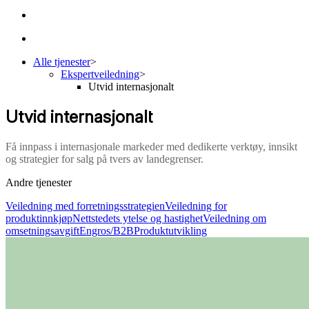
Alle tjenester
>
Ekspertveiledning
>
Utvid internasjonalt
Utvid internasjonalt
Få innpass i internasjonale markeder med dedikerte verktøy, innsikt
og strategier for salg på tvers av landegrenser.
Andre tjenester
Veiledning med forretningsstrategien
Veiledning for
produktinnkjøp
Nettstedets ytelse og hastighet
Veiledning om
omsetningsavgift
Engros/B2B
Produktutvikling