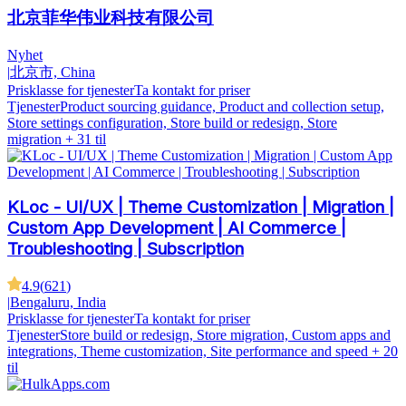
北京菲华伟业科技有限公司
Nyhet
|
北京市, China
Prisklasse for tjenester
Ta kontakt for priser
Tjenester
Product sourcing guidance, Product and collection setup,
Store settings configuration, Store build or redesign, Store
migration
+ 31 til
KLoc - UI/UX | Theme Customization | Migration |
Custom App Development | AI Commerce |
Troubleshooting | Subscription
4.9
(
621
)
|
Bengaluru, India
Prisklasse for tjenester
Ta kontakt for priser
Tjenester
Store build or redesign, Store migration, Custom apps and
integrations, Theme customization, Site performance and speed
+ 20
til