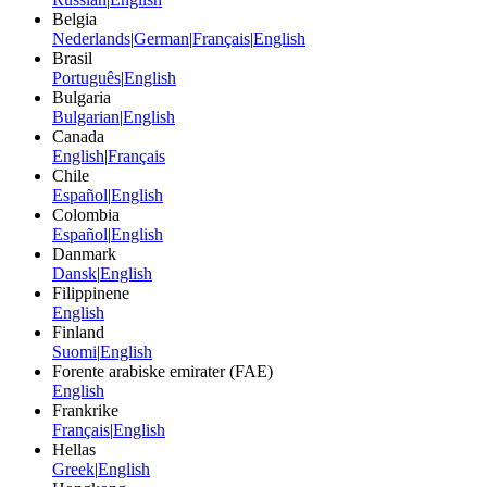
Belgia
Nederlands
|
German
|
Français
|
English
Brasil
Português
|
English
Bulgaria
Bulgarian
|
English
Canada
English
|
Français
Chile
Español
|
English
Colombia
Español
|
English
Danmark
Dansk
|
English
Filippinene
English
Finland
Suomi
|
English
Forente arabiske emirater (FAE)
English
Frankrike
Français
|
English
Hellas
Greek
|
English