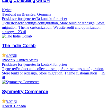
Lang Consulting GmbH
Nyhet
|
Freiburg im Breisgau, Germany
Prisklasse for tjenester
Ta kontakt for priser
Tjenester
Store settings configuration, Store build or redesign, Store
migration, Theme customization, Website audit and optimization
strategy
+ 23 til
The Indie Collab
4.9
(
36
)
|
Phoenix, United States
Prisklasse for tjenester
Ta kontakt for priser
Tjenester
Product and collection setup, Store settings configuration,
Store build or redesign, Store migration, Theme customization
+ 15
til
Symmetry Commerce
5.0
(
13
)
|
Forest, Canada