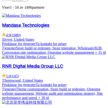
Viser
1 - 16 av 1496
partnere
Mandasa Technologies
4.9
(
1680
)
|
Dover, United States
Prisklasse for tjenester
Ta kontakt for priser
Tjenester
Store build or redesign, Store migration, Wholesale/B2B,
Conversion rate optimization, Ongoing website management
+ 31 til
RNR Digital Media Group LLC
5.0
(
145
)
|
Thornwood, United States
Prisklasse for tjenester
Ta kontakt for priser
Tjenester
Theme customization, Store build or redesign, Ongoing
website management, Website audit and optimization strategy, Site
performance and speed
+ 30 til