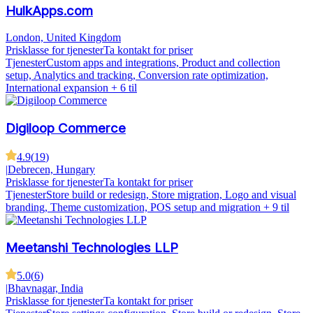
HulkApps.com
London, United Kingdom
Prisklasse for tjenester
Ta kontakt for priser
Tjenester
Custom apps and integrations, Product and collection
setup, Analytics and tracking, Conversion rate optimization,
International expansion
+ 6 til
Digiloop Commerce
4.9
(
19
)
|
Debrecen, Hungary
Prisklasse for tjenester
Ta kontakt for priser
Tjenester
Store build or redesign, Store migration, Logo and visual
branding, Theme customization, POS setup and migration
+ 9 til
Meetanshi Technologies LLP
5.0
(
6
)
|
Bhavnagar, India
Prisklasse for tjenester
Ta kontakt for priser