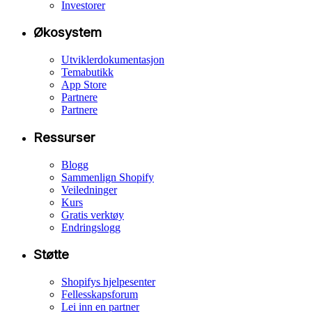
Investorer
Økosystem
Utviklerdokumentasjon
Temabutikk
App Store
Partnere
Partnere
Ressurser
Blogg
Sammenlign Shopify
Veiledninger
Kurs
Gratis verktøy
Endringslogg
Støtte
Shopifys hjelpesenter
Fellesskapsforum
Lei inn en partner