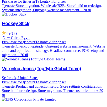
Prisklasse for tjenester
Ta kontakt for priser
Tjenester
Store migration, Wholesale/B2B, Store build or redesign,
Systems integration, Ongoing website management
+ 20 til
Hockey Stick
4.9
(
17
)
|
New Cairo, Egypt
Prisklasse for tjenester
Ta kontakt for priser
Tjenester
Checkout upgrade, Ongoing website management, Website
audit and optimization strategy, Headless commerce, POS setup and
migration
+ 20 til
Veronica Jeans (Topflyte Global Team)
Seabrook, United States
Prisklasse for tjenester
Ta kontakt for priser
Tjenester
Product and collection setup, Store settings configuration,
Store build or redesign, Store migration, Theme customization
+ 29
til