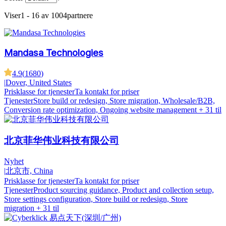
Viser
1 - 16 av 1004
partnere
Mandasa Technologies
4.9
(
1680
)
|
Dover, United States
Prisklasse for tjenester
Ta kontakt for priser
Tjenester
Store build or redesign, Store migration, Wholesale/B2B,
Conversion rate optimization, Ongoing website management
+ 31 til
北京菲华伟业科技有限公司
Nyhet
|
北京市, China
Prisklasse for tjenester
Ta kontakt for priser
Tjenester
Product sourcing guidance, Product and collection setup,
Store settings configuration, Store build or redesign, Store
migration
+ 31 til