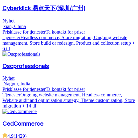
Cyberklick 易点天下(深圳/广州)
Nyhet
|
xian, China
Prisklasse for tjenester
Ta kontakt for priser
Tjenester
Headless commerce, Store migration, Ongoing website
management, Store build or redesign, Product and collection setup
+
6 til
Oscprofessionals
Nyhet
|
Nagpur, India
Prisklasse for tjenester
Ta kontakt for priser
Tjenester
Ongoing website management, Headless commerce,
Website audit and optimization strategy, Theme customization, Store
migration
+ 14 til
CedCommerce
4.9
(
1429
)