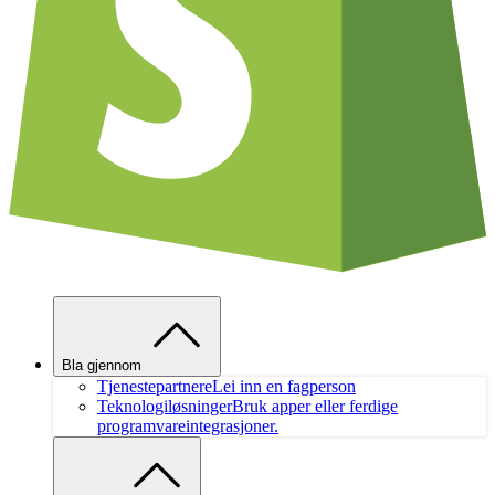
Bla gjennom
Tjenestepartnere
Lei inn en fagperson
Teknologiløsninger
Bruk apper eller ferdige
programvareintegrasjoner.