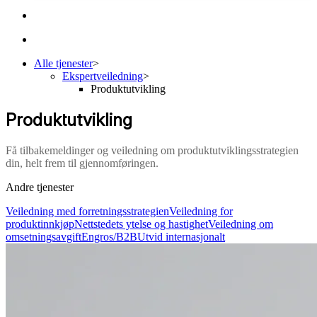
Alle tjenester
>
Ekspertveiledning
>
Produktutvikling
Produktutvikling
Få tilbakemeldinger og veiledning om produktutviklingsstrategien
din, helt frem til gjennomføringen.
Andre tjenester
Veiledning med forretningsstrategien
Veiledning for
produktinnkjøp
Nettstedets ytelse og hastighet
Veiledning om
omsetningsavgift
Engros/B2B
Utvid internasjonalt