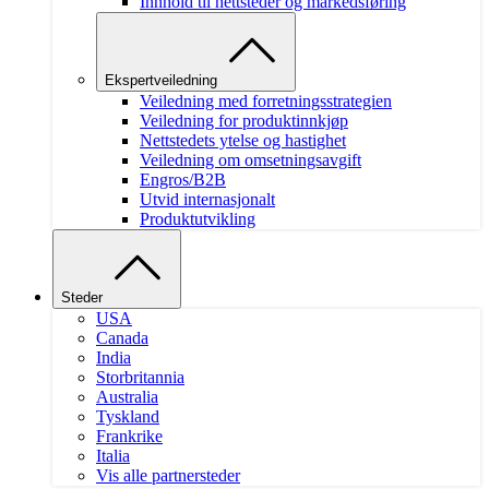
Innhold til nettsteder og markedsføring
Ekspertveiledning
Veiledning med forretningsstrategien
Veiledning for produktinnkjøp
Nettstedets ytelse og hastighet
Veiledning om omsetningsavgift
Engros/B2B
Utvid internasjonalt
Produktutvikling
Steder
USA
Canada
India
Storbritannia
Australia
Tyskland
Frankrike
Italia
Vis alle partnersteder