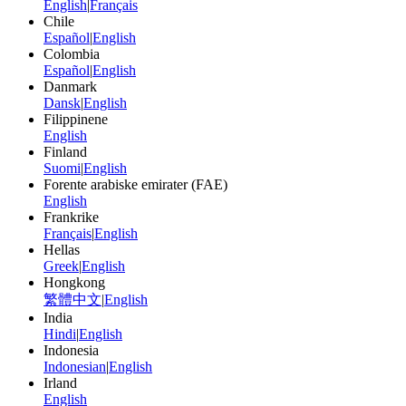
English
|
Français
Chile
Español
|
English
Colombia
Español
|
English
Danmark
Dansk
|
English
Filippinene
English
Finland
Suomi
|
English
Forente arabiske emirater (FAE)
English
Frankrike
Français
|
English
Hellas
Greek
|
English
Hongkong
繁體中文
|
English
India
Hindi
|
English
Indonesia
Indonesian
|
English
Irland
English