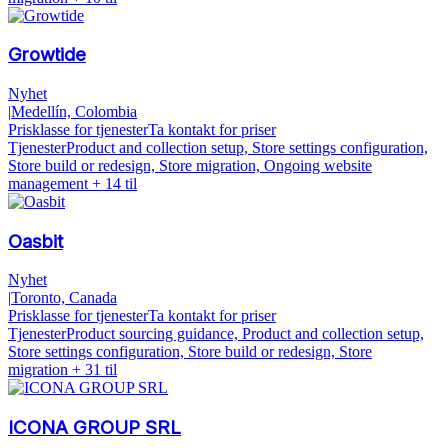
Growtide
Nyhet
|
Medellín, Colombia
Prisklasse for tjenester
Ta kontakt for priser
Tjenester
Product and collection setup, Store settings configuration,
Store build or redesign, Store migration, Ongoing website
management
+ 14 til
Oasbit
Nyhet
|
Toronto, Canada
Prisklasse for tjenester
Ta kontakt for priser
Tjenester
Product sourcing guidance, Product and collection setup,
Store settings configuration, Store build or redesign, Store
migration
+ 31 til
ICONA GROUP SRL