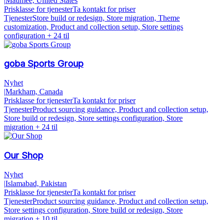
|
Maumee, United States
Prisklasse for tjenester
Ta kontakt for priser
Tjenester
Store build or redesign, Store migration, Theme
customization, Product and collection setup, Store settings
configuration
+ 24 til
goba Sports Group
Nyhet
|
Markham, Canada
Prisklasse for tjenester
Ta kontakt for priser
Tjenester
Product sourcing guidance, Product and collection setup,
Store build or redesign, Store settings configuration, Store
migration
+ 24 til
Our Shop
Nyhet
|
Islamabad, Pakistan
Prisklasse for tjenester
Ta kontakt for priser
Tjenester
Product sourcing guidance, Product and collection setup,
Store settings configuration, Store build or redesign, Store
migration
+ 10 til