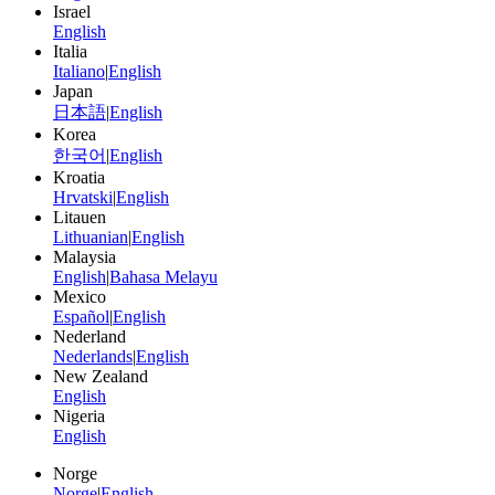
Israel
English
Italia
Italiano
|
English
Japan
日本語
|
English
Korea
한국어
|
English
Kroatia
Hrvatski
|
English
Litauen
Lithuanian
|
English
Malaysia
English
|
Bahasa Melayu
Mexico
Español
|
English
Nederland
Nederlands
|
English
New Zealand
English
Nigeria
English
Norge
Norge
|
English