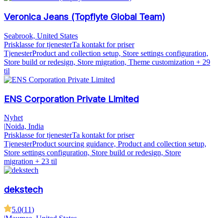
Veronica Jeans (Topflyte Global Team)
Seabrook, United States
Prisklasse for tjenester
Ta kontakt for priser
Tjenester
Product and collection setup, Store settings configuration,
Store build or redesign, Store migration, Theme customization
+ 29
til
ENS Corporation Private Limited
Nyhet
|
Noida, India
Prisklasse for tjenester
Ta kontakt for priser
Tjenester
Product sourcing guidance, Product and collection setup,
Store settings configuration, Store build or redesign, Store
migration
+ 23 til
dekstech
5.0
(
11
)