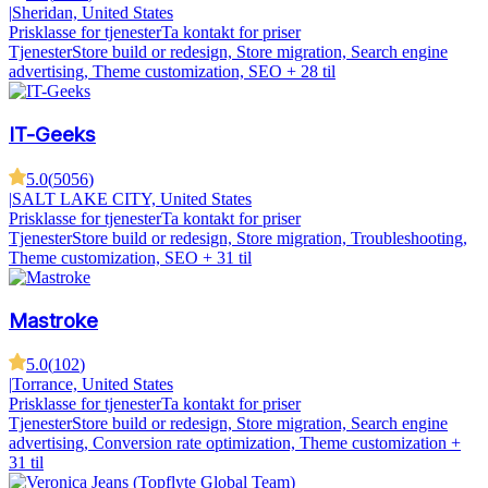
|
Sheridan, United States
Prisklasse for tjenester
Ta kontakt for priser
Tjenester
Store build or redesign, Store migration, Search engine
advertising, Theme customization, SEO
+ 28 til
IT-Geeks
5.0
(
5056
)
|
SALT LAKE CITY, United States
Prisklasse for tjenester
Ta kontakt for priser
Tjenester
Store build or redesign, Store migration, Troubleshooting,
Theme customization, SEO
+ 31 til
Mastroke
5.0
(
102
)
|
Torrance, United States
Prisklasse for tjenester
Ta kontakt for priser
Tjenester
Store build or redesign, Store migration, Search engine
advertising, Conversion rate optimization, Theme customization
+
31 til