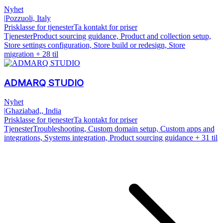
Nyhet
|
Pozzuoli, Italy
Prisklasse for tjenester
Ta kontakt for priser
Tjenester
Product sourcing guidance, Product and collection setup,
Store settings configuration, Store build or redesign, Store
migration
+ 28 til
ADMARQ STUDIO
Nyhet
|
Ghaziabad,, India
Prisklasse for tjenester
Ta kontakt for priser
Tjenester
Troubleshooting, Custom domain setup, Custom apps and
integrations, Systems integration, Product sourcing guidance
+ 31 til