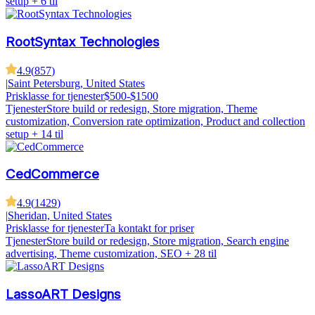
setup
+ 6 til
RootSyntax Technologies
4.9
(
857
)
|
Saint Petersburg, United States
Prisklasse for tjenester
$500-$1500
Tjenester
Store build or redesign, Store migration, Theme
customization, Conversion rate optimization, Product and collection
setup
+ 14 til
CedCommerce
4.9
(
1429
)
|
Sheridan, United States
Prisklasse for tjenester
Ta kontakt for priser
Tjenester
Store build or redesign, Store migration, Search engine
advertising, Theme customization, SEO
+ 28 til
LassoART Designs