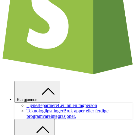
Bla gjennom
Tjenestepartnere
Lei inn en fagperson
Teknologiløsninger
Bruk apper eller ferdige
programvareintegrasjoner.