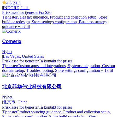
4.6
(
241
)
|
INDORE, India
Prisklasse for tjenester
Fra $20
Tjenester
Sales tax guidance, Product and collection setup, Store
build or redesign, Store settings configuration, Business strategy
guidance
+ 27 til
Comerix
Nyhet
|
Las Vegas, United States
Prisklasse for tjenester
Ta kontakt for priser
Tjenester
Custom apps and integrations, Systems integration, Custom
domain setup, Troubleshooting, Store settings configuration
+ 18 til
北京菲华伟业科技有限公司
Nyhet
|
北京市, China
Prisklasse for tjenester
Ta kontakt for priser
Tjenester
Product sourcing guidance, Product and collection setup,
Store settings configuration, Store build or redesign, Store