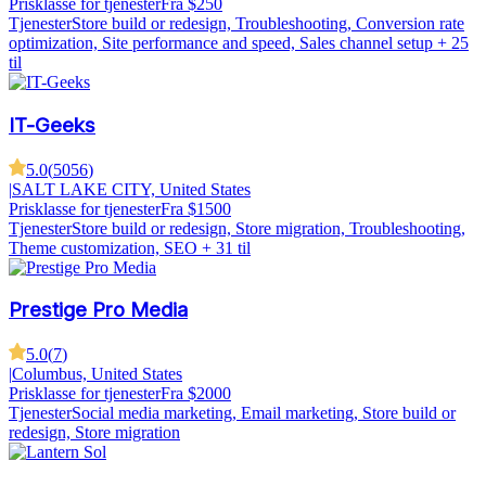
Prisklasse for tjenester
Fra $250
Tjenester
Store build or redesign, Troubleshooting, Conversion rate
optimization, Site performance and speed, Sales channel setup
+ 25
til
IT-Geeks
5.0
(
5056
)
|
SALT LAKE CITY, United States
Prisklasse for tjenester
Fra $1500
Tjenester
Store build or redesign, Store migration, Troubleshooting,
Theme customization, SEO
+ 31 til
Prestige Pro Media
5.0
(
7
)
|
Columbus, United States
Prisklasse for tjenester
Fra $2000
Tjenester
Social media marketing, Email marketing, Store build or
redesign, Store migration