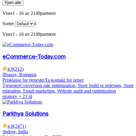
Fjern alle
Viser
1 - 16 av 2149
partnere
Sorter
Viser
1 - 16 av 2149
partnere
eCommerce-Today.com
4.9
(
212
)
|
Brasov, Romania
Prisklasse for tjenester
Ta kontakt for priser
Tjenester
Conversion rate optimization, Store build or redesign, Store
migration, Email marketing, Website audit and optimization
strategy
+ 23 til
Parkhya Solutions
4.8
(
2471
)
|
Indore, India