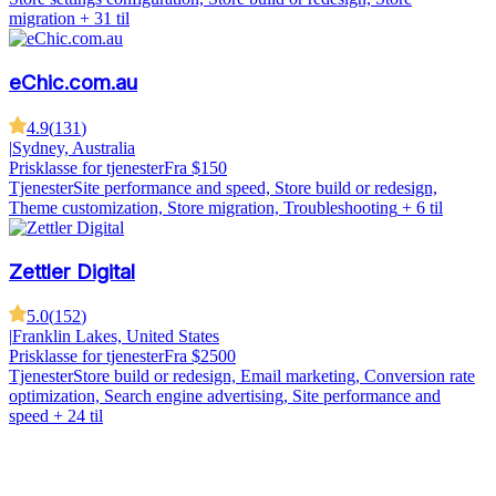
migration
+ 31 til
eChic.com.au
4.9
(
131
)
|
Sydney, Australia
Prisklasse for tjenester
Fra $150
Tjenester
Site performance and speed, Store build or redesign,
Theme customization, Store migration, Troubleshooting
+ 6 til
Zettler Digital
5.0
(
152
)
|
Franklin Lakes, United States
Prisklasse for tjenester
Fra $2500
Tjenester
Store build or redesign, Email marketing, Conversion rate
optimization, Search engine advertising, Site performance and
speed
+ 24 til