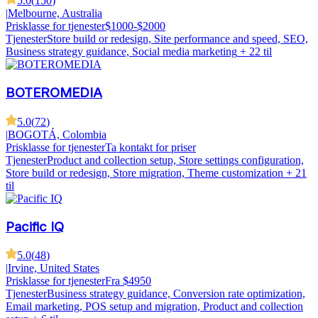
5.0
(
150
)
|
Melbourne, Australia
Prisklasse for tjenester
$1000-$2000
Tjenester
Store build or redesign, Site performance and speed, SEO,
Business strategy guidance, Social media marketing
+ 22 til
BOTEROMEDIA
5.0
(
72
)
|
BOGOTÁ, Colombia
Prisklasse for tjenester
Ta kontakt for priser
Tjenester
Product and collection setup, Store settings configuration,
Store build or redesign, Store migration, Theme customization
+ 21
til
Pacific IQ
5.0
(
48
)
|
Irvine, United States
Prisklasse for tjenester
Fra $4950
Tjenester
Business strategy guidance, Conversion rate optimization,
Email marketing, POS setup and migration, Product and collection