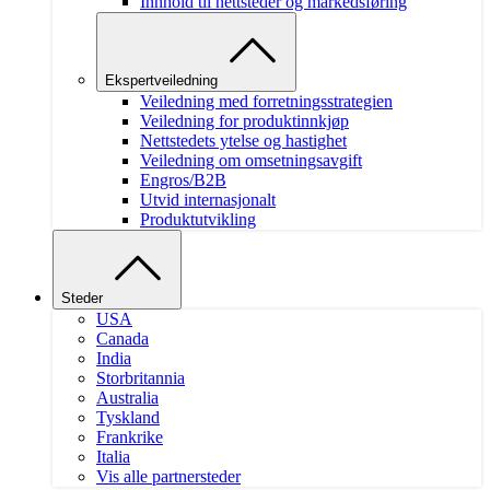
Innhold til nettsteder og markedsføring
Ekspertveiledning
Veiledning med forretningsstrategien
Veiledning for produktinnkjøp
Nettstedets ytelse og hastighet
Veiledning om omsetningsavgift
Engros/B2B
Utvid internasjonalt
Produktutvikling
Steder
USA
Canada
India
Storbritannia
Australia
Tyskland
Frankrike
Italia
Vis alle partnersteder