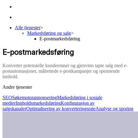
Alle tjenester
>
Markedsføring og salg
>
E-postmarkedsføring
E-postmarkedsføring
Konverter potensielle kundeemner og gjenvinn tapte salg med e-
postautomasjoner, målrettede e-postkampanjer og spennende
innhold.
Andre tjenester
SEO
Søkemotorannonsering
Markedsføring i sosiale
medier
Innholdsmarkedsføring
Konfigurasjon av
salgskanaler
Optimalisering av konverteringsrate
Analyse og sporing