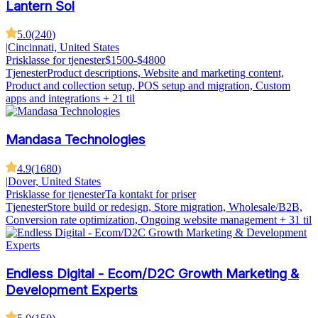
Lantern Sol
5.0
(
240
)
|
Cincinnati, United States
Prisklasse for tjenester
$1500-$4800
Tjenester
Product descriptions, Website and marketing content,
Product and collection setup, POS setup and migration, Custom
apps and integrations
+ 21 til
Mandasa Technologies
4.9
(
1680
)
|
Dover, United States
Prisklasse for tjenester
Ta kontakt for priser
Tjenester
Store build or redesign, Store migration, Wholesale/B2B,
Conversion rate optimization, Ongoing website management
+ 31 til
Endless Digital - Ecom/D2C Growth Marketing &
Development Experts