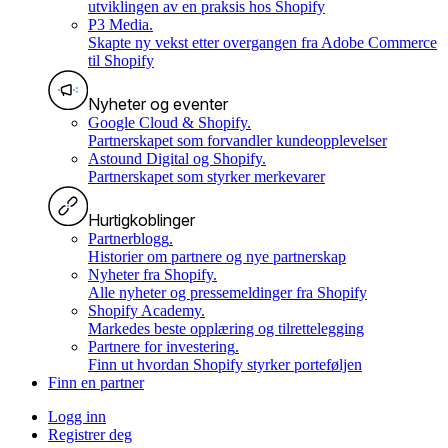
utviklingen av en praksis hos Shopify
P3 Media
.
Skapte ny vekst etter overgangen fra Adobe Commerce
til Shopify
Nyheter og eventer
Google Cloud & Shopify
.
Partnerskapet som forvandler kundeopplevelser
Astound Digital og Shopify
.
Partnerskapet som styrker merkevarer
Hurtigkoblinger
Partnerblogg
.
Historier om partnere og nye partnerskap
Nyheter fra Shopify
.
Alle nyheter og pressemeldinger fra Shopify
Shopify Academy
.
Markedes beste opplæring og tilrettelegging
Partnere for investering
.
Finn ut hvordan Shopify styrker porteføljen
Finn en partner
Logg inn
Registrer deg