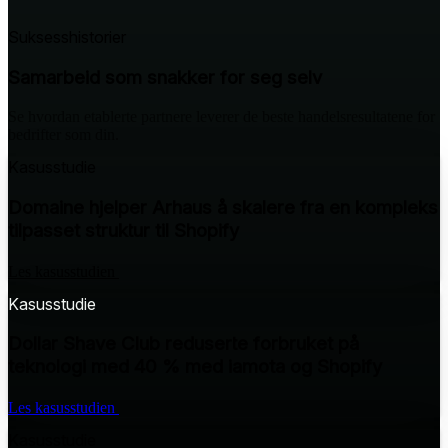
Suksesshistorier
Samarbeid som snakker for seg selv
Se hvordan etablerte partnere leverer de beste handelsresultatene for
bedrifter som din.
Kasusstudie
Domaine hjelper Arhaus å skalere fra en kompleks
tilpasset struktur til Shopify
Les kasusstudien
Kasusstudie
Dollar Shave Club reduserte forbruket på
teknologi med 40 % med iamota og Shopify
Les kasusstudien
Kasusstudie