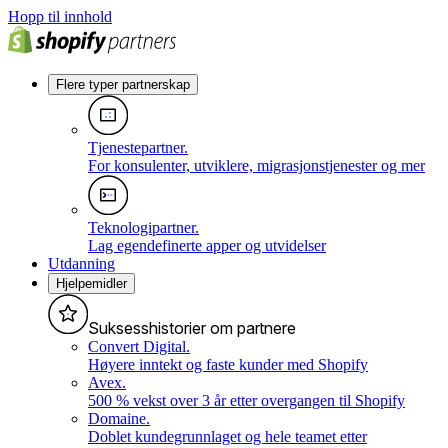
Hopp til innhold
Flere typer partnerskap
Tjenestepartner
.
For konsulenter, utviklere, migrasjonstjenester og mer
Teknologipartner
.
Lag egendefinerte apper og utvidelser
Utdanning
Hjelpemidler
Suksesshistorier om partnere
Convert Digital
.
Høyere inntekt og faste kunder med Shopify
Avex
.
500 % vekst over 3 år etter overgangen til Shopify
Domaine
.
Doblet kundegrunnlaget og hele teamet etter