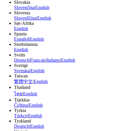
Slovakia
Slovenčina
|
English
Slovenia
Slovenščina
|
English
Sør-Afrika
English
Spania
Español
|
English
Storbritannia
English
Sveits
Deutsch
|
Français
|
Italiano
|
English
Sverige
Svenska
|
English
Taiwan
繁體中文
|
English
Thailand
ไทย
|
English
Tsjekkia
Čeština
|
English
Tyrkia
Türkçe
|
English
Tyskland
Deutsch
|
English