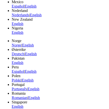
Mexico
Español
|
English
Nederland
Nederlands
|
English
New Zealand
English
Nigeria
English
Norge
Norge
|
English
Østerrike
Deutsch
|
English
Pakistan
English
Peru
Español
|
English
Polen
Polski
|
English
Portugal
Português
|
English
Romania
Romanian
|
English
Singapore
English