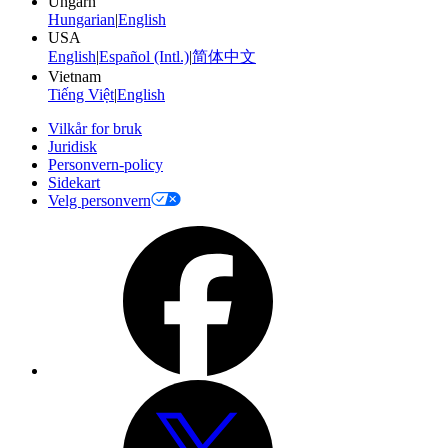
Ungarn
Hungarian
|
English
USA
English
|
Español (Intl.)
|
简体中文
Vietnam
Tiếng Việt
|
English
Vilkår for bruk
Juridisk
Personvern-policy
Sidekart
Velg personvern