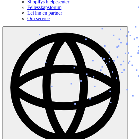
Shopifys hjelpesenter
Fellesskapsforum
Lei inn en partner
Om service