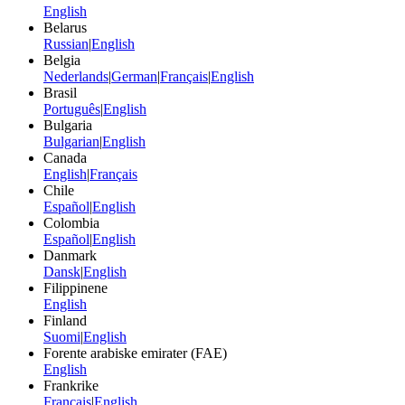
English
Belarus
Russian
|
English
Belgia
Nederlands
|
German
|
Français
|
English
Brasil
Português
|
English
Bulgaria
Bulgarian
|
English
Canada
English
|
Français
Chile
Español
|
English
Colombia
Español
|
English
Danmark
Dansk
|
English
Filippinene
English
Finland
Suomi
|
English
Forente arabiske emirater (FAE)
English
Frankrike
Français
|
English