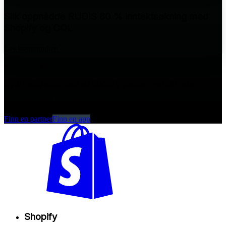
Slik oppnådde RUDIS 80 % inntektsøkning med
Shopify og CQL
Les kasusstudien
Finn en partner
Dyrk muligheter med en Shopify-partner ved din side
Samarbeid med en Shopify-spesialist fra verdens største globale
handelsøkosystem.
Finn en partner
Finn en app
Shopify